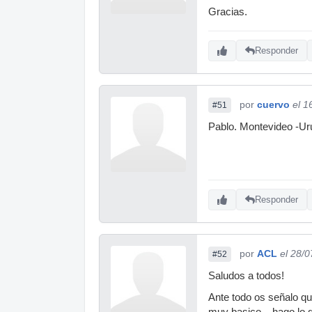
Gracias.
Responder
por
cuervo
el 1
#51
Pablo. Montevideo -Ur
Responder
por
ACL
el 28/
#52
Saludos a todos!
Ante todo os señalo qu
muy basico... hago lo 