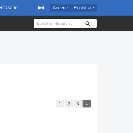

rcasonic
Accede
Regístrate
1
2
3
4