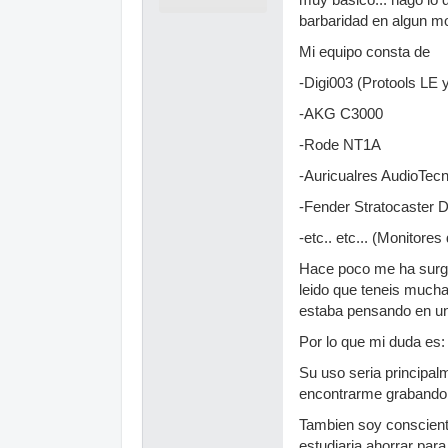
barbaridad en algun m
Mi equipo consta de
-Digi003 (Protools LE 
-AKG C3000
-Rode NT1A
-Auricualres AudioTec
-Fender Stratocaster 
-etc.. etc... (Monitor
Hace poco me ha surgid
leido que teneis mucha
estaba pensando en un
Por lo que mi duda es
Su uso seria principal
encontrarme grabando am
Tambien soy conscient
estudiaria ahorrar para