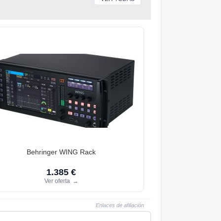
Behringer WING Rack
1.385 €
Ver oferta
→
Enlaces de afiliación