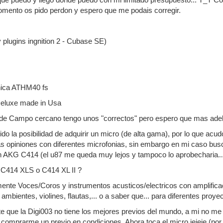
omento os pido perdon y espero que me podais corregir.
y plugins ingnition 2 - Cubase SE)
nica ATHM40 fs
Deluxe made in Usa
es de Campo cercano tengo unos "correctos" pero espero que mas ade
o la posibilidad de adquirir un micro (de alta gama), por lo que acud
s opiniones con diferentes microfonias, sin embargo en mi caso bus
 AKG C414 (el u87 me queda muy lejos y tampoco lo aprobecharia...
: C414 XLS o C414 XL II ?
mente Voces/Coros y instrumentos acusticos/electricos con amplificac
bientes, violines, flautas,... o a saber que... para diferentes proyec
e que la Digi003 no tiene los mejores previos del mundo, a mi no m
 comprarme un previo en condiciones. Ahora toca el micro jejeje (por 