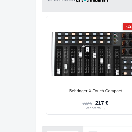
-3
Behringer X-Touch Compact
217 €
320 €
Ver oferta
→