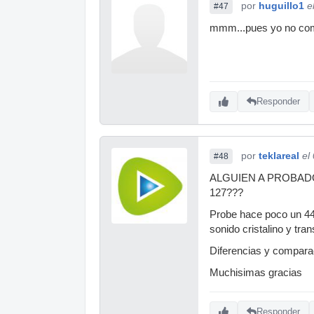
por
huguillo1
e
#47
mmm...pues yo no come
Responder
por
teklareal
el
#48
ALGUIEN A PROBADO
127???
Probe hace poco un 44 
sonido cristalino y tr
Diferencias y compar
Muchisimas gracias
Responder