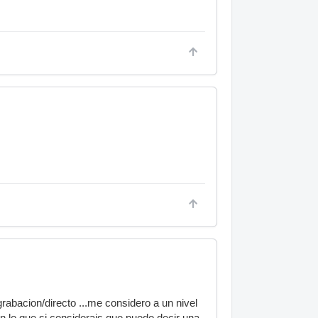
rabacion/directo ...me considero a un nivel
n lo que si considerais que puedo decir una