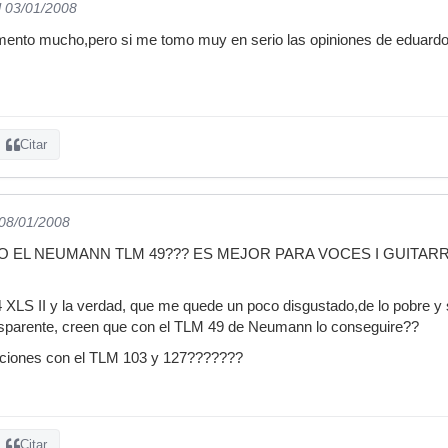
l 03/01/2008
nto mucho,pero si me tomo muy en serio las opiniones de eduardoc
Citar
 08/01/2008
 EL NEUMANN TLM 49??? ES MEJOR PARA VOCES I GUITARRA
XLS II y la verdad, que me quede un poco disgustado,de lo pobre y 
ansparente, creen que con el TLM 49 de Neumann lo conseguire??
aciones con el TLM 103 y 127???????
Citar