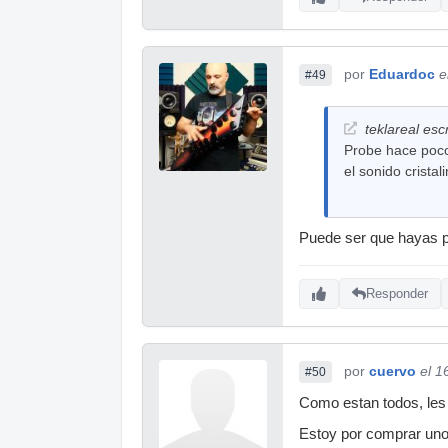
por
Eduardoc
e
#49
teklareal escr
Probe hace poco
el sonido cristal
Puede ser que hayas pr
Responder
por
cuervo
el 1
#50
Como estan todos, les
Estoy por comprar uno 