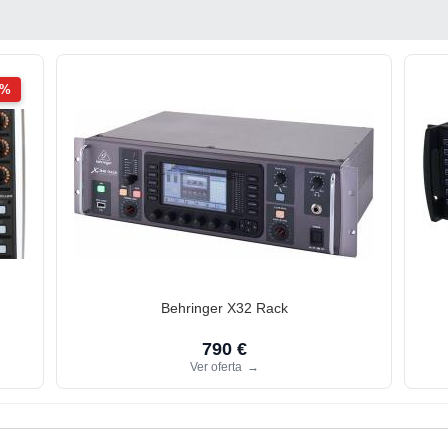
2%
Behringer X32 Rack
790 €
Ver oferta
→