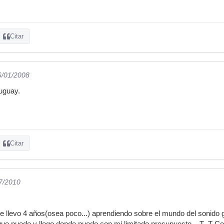
Citar
6/01/2008
uguay.
Citar
07/2010
e llevo 4 años(osea poco...) aprendiendo sobre el mundo del sonido g
que puedo y llego donde puedo con mi limitado presupuesto... T_T Co