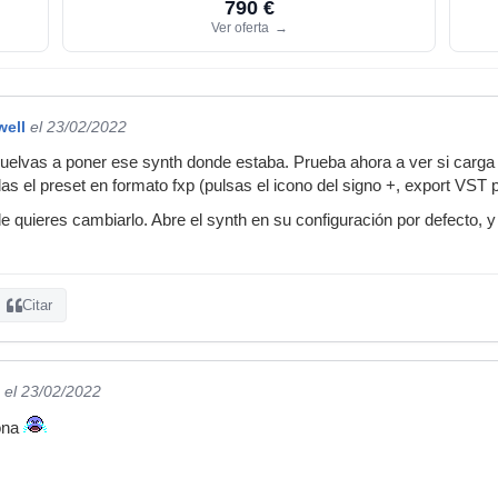
790 €
Ver oferta
→
well
el 23/02/2022
elvas a poner ese synth donde estaba. Prueba ahora a ver si carga
das el preset en formato fxp (pulsas el icono del signo +, export VST 
 quieres cambiarlo. Abre el synth en su configuración por defecto, 
Citar
el 23/02/2022
iona