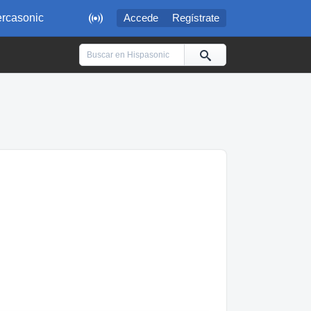

rcasonic
Accede
Regístrate