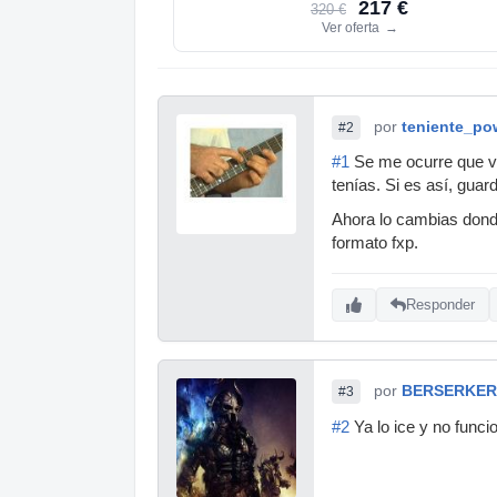
217 €
320 €
Ver oferta
→
por
teniente_po
#2
#1
Se me ocurre que vu
tenías. Si es así, guar
Ahora lo cambias donde
formato fxp.
Responder
por
BERSERKER
#3
#2
Ya lo ice y no func