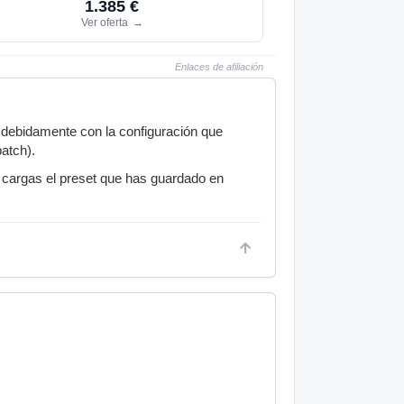
1.385 €
Ver oferta
→
Enlaces de afiliación
 debidamente con la configuración que
patch).
y cargas el preset que has guardado en