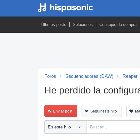
Últimos posts
Soluciones
Consejos de compra
Foros
Secuenciadores (DAW)
Reaper
He perdido la configur
Enviar post
Seguir este hilo
Ma