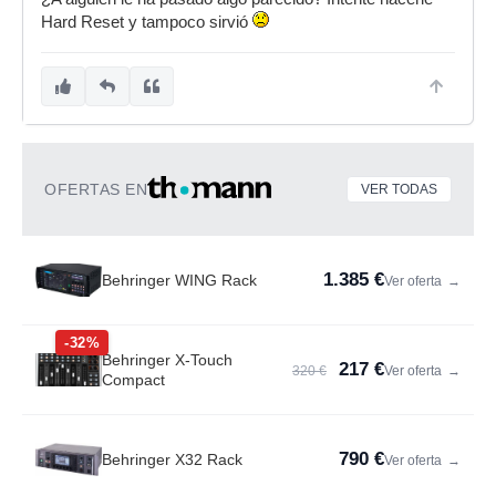
Hard Reset y tampoco sirvió
OFERTAS EN
VER TODAS
1.385 €
Behringer WING Rack
Ver oferta
→
-32%
Behringer X-Touch
217 €
320 €
Ver oferta
→
Compact
790 €
Behringer X32 Rack
Ver oferta
→