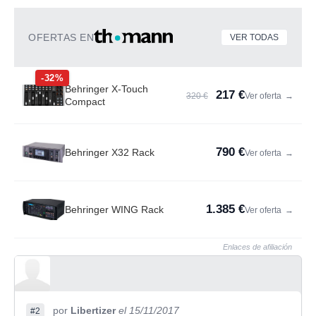
OFERTAS EN
VER TODAS
-32%
Behringer X-Touch
217 €
320 €
Ver oferta
→
Compact
790 €
Behringer X32 Rack
Ver oferta
→
1.385 €
Behringer WING Rack
Ver oferta
→
Enlaces de afiliación
por
Libertizer
el 15/11/2017
#2