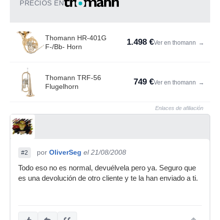
PRECIOS EN
Thomann HR-401G
1.498 €
Ver en thomann
→
F-/Bb- Horn
Thomann TRF-56
749 €
Ver en thomann
→
Flugelhorn
Enlaces de afiliación
por
OliverSeg
el 21/08/2008
#2
Todo eso no es normal, devuélvela pero ya. Seguro que
es una devolución de otro cliente y te la han enviado a ti.