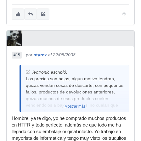
por
styrex
el 22/08/2008
#15
leotronic escribió:
Los precios son bajos, algun motivo tendran,
quizas vendan cosas de descarte, con pequeños
fallos, productos de devoluciones anteriores,
quizas muchos de esos productos cuelen
vendiendolos a bajo precio, y si no cuelan que
Mostrar más
mas les da, si total son productos para descartar,
Hombre, ya te digo, yo he comprado muchos productos
almenos asi recuperan un paston; No se,
en HTFR y todo perfecto, además de que todo me ha
almenos a mi me da esa impresion.
llegado con su embalaje original intacto. Yo trabajo en
Saludos...
mayorista de informatica y tengo muy visto los truquitos