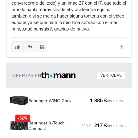
convercerme del todo) y un imac 27 con el i7, que todo el
mundo habla maravillas de él y asi tendría equipo
también x si se me da hacer alguna tonteria con el video
aunque ya se que para lo mio hiria sobrao con el mac
mini, ¿qué pensais?, gracias de nuevo.
OFERTAS EN
VER TODAS
1.385 €
Behringer WING Rack
Ver oferta
→
-32%
Behringer X-Touch
217 €
320 €
Ver oferta
→
Compact