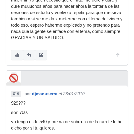
mac-mini) x que necesito que el mac me dure y dure y
dure muuuchos años para hacer ahora la tonteria de las
sesiones de estudio y vuelvo a repetir para que me sirva
también x si se me da x meterme con el tema del video y
todo eso, espero haberme explicado y no pretendo para
nada que la gente se enfade con el tema, como siempre
GRACIAS Y UN SALUDO.
por
djmanuserra
el 23/01/2010
#19
929???
son 700.
yo tengo el de 540 y me va de sobra. lo de la ram te lo he
dicho por si tu quieres.