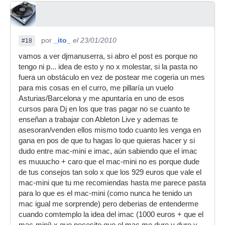
por
_ito_
el 23/01/2010
#18
vamos a ver djmanuserra, si abro el post es porque no
tengo ni p... idea de esto y no x molestar, si la pasta no
fuera un obstáculo en vez de postear me cogeria un mes
para mis cosas en el curro, me pillaría un vuelo
Asturias/Barcelona y me apuntaría en uno de esos
cursos para Dj en los que tras pagar no se cuanto te
enseñan a trabajar con Ableton Live y ademas te
asesoran/venden ellos mismo todo cuanto les venga en
gana en pos de que tu hagas lo que quieras hacer y si
dudo entre mac-mini e imac, aún sabiendo que el imac
es muuucho + caro que el mac-mini no es porque dude
de tus consejos tan solo x que los 929 euros que vale el
mac-mini que tu me recomiendas hasta me parece pasta
para lo que es el mac-mini (como nunca he tenido un
mac igual me sorprende) pero deberias de entenderme
cuando comtemplo la idea del imac (1000 euros + que el