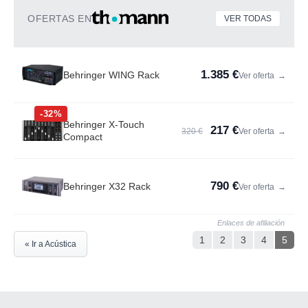
OFERTAS EN
VER TODAS
1.385 €
Behringer WING Rack
Ver oferta
→
-32%
Behringer X-Touch
217 €
320 €
Ver oferta
→
Compact
790 €
Behringer X32 Rack
Ver oferta
→
Enlaces de afiliación
1
2
3
4
5
« Ir a Acústica