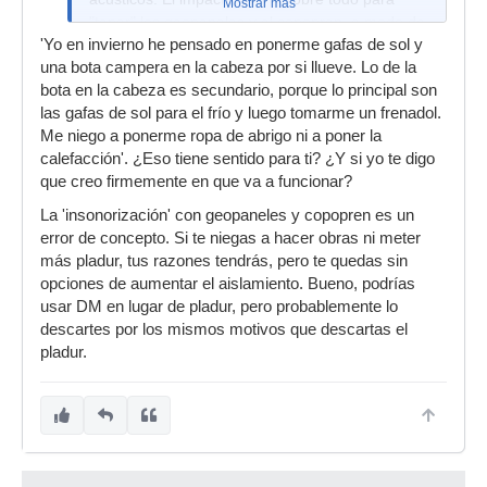
Mostrar más
"tapar" los geopaneles y el copopren, a modo de
'Yo en invierno he pensado en ponerme gafas de sol y
revestimiento visual, ya que me negaba a
una bota campera en la cabeza por si llueve. Lo de la
meterme en obras ni volver a poner mas pladur.
bota en la cabeza es secundario, porque lo principal son
las gafas de sol para el frío y luego tomarme un frenadol.
Me niego a ponerme ropa de abrigo ni a poner la
calefacción'. ¿Eso tiene sentido para ti? ¿Y si yo te digo
que creo firmemente en que va a funcionar?
La 'insonorización' con geopaneles y copopren es un
error de concepto. Si te niegas a hacer obras ni meter
más pladur, tus razones tendrás, pero te quedas sin
opciones de aumentar el aislamiento. Bueno, podrías
usar DM en lugar de pladur, pero probablemente lo
descartes por los mismos motivos que descartas el
pladur.