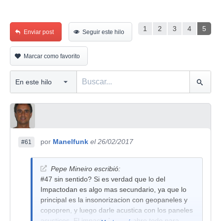
1
2
3
4
5
Enviar post
Seguir este hilo
Marcar como favorito
por
Manelfunk
el 26/02/2017
#61
Pepe Mineiro escribió:
#47 sin sentido? Si es verdad que lo del
Impactodan es algo mas secundario, ya que lo
principal es la insonorizacion con geopaneles y
copopren, y luego darle acustica con los paneles
acusticos. El impactodan es sobre todo para