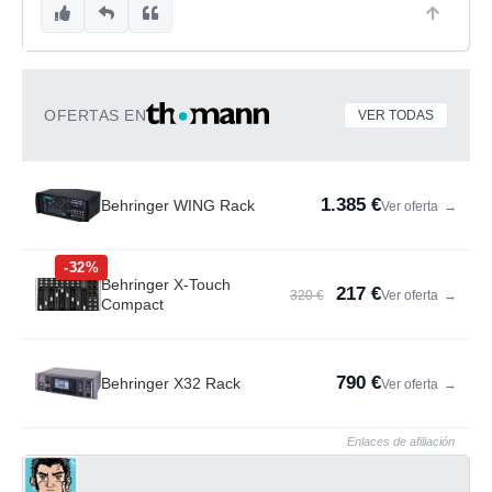
OFERTAS EN
VER TODAS
1.385 €
Behringer WING Rack
Ver oferta
→
-32%
Behringer X-Touch
217 €
320 €
Ver oferta
→
Compact
790 €
Behringer X32 Rack
Ver oferta
→
Enlaces de afiliación