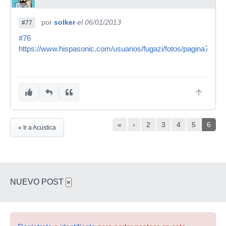
por
solker
el 06/01/2013
#77
#76
https://www.hispasonic.com/usuarios/fugazi/fotos/pagina7
«
‹
2
3
4
5
6
« Ir a Acústica
NUEVO POST
×