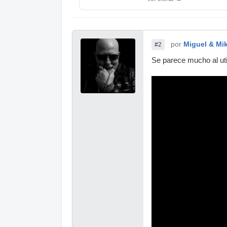
por
Miguel & Mi
#2
Se parece mucho al uti