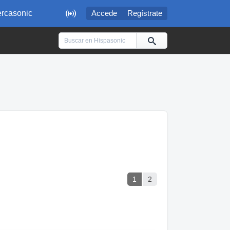

rcasonic
Accede
Regístrate
1
2