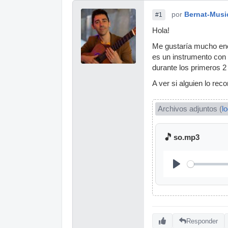
por
Bernat-Musi
#1
Hola!
Me gustaría mucho enco
es un instrumento con
durante los primeros 2
A ver si alguien lo reco
Archivos adjuntos (
l
🎵
so.mp3
Responder