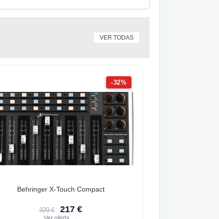
VER TODAS
-32%
Behringer X-Touch Compact
217 €
320 €
Ver oferta
→