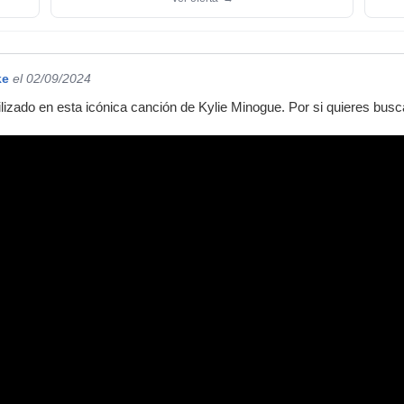
ke
el 02/09/2024
lizado en esta icónica canción de Kylie Minogue. Por si quieres busca