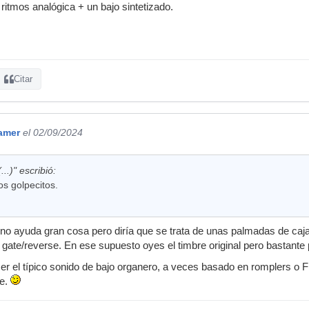
ritmos analógica + un bajo sintetizado.
Citar
amer
el 02/09/2024
..)" escribió:
os golpecitos.
 no ayuda gran cosa pero diría que se trata de unas palmadas de ca
o gate/reverse. En ese supuesto oyes el timbre original pero bastante
ser el típico sonido de bajo organero, a veces basado en romplers o F
te.