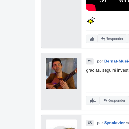
Responder
por
Bernat-Musi
#4
gracias, seguiré invest
1
Responder
por
Synclavier
e
#5