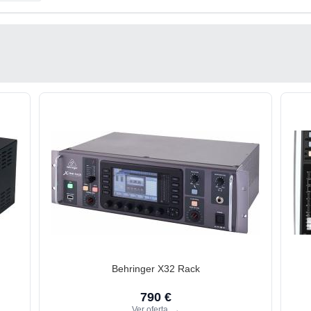
Behringer X32 Rack
790 €
Ver oferta
→