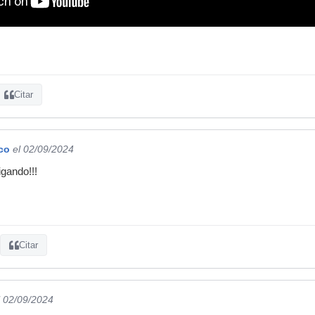
Citar
co
el 02/09/2024
igando!!!
Citar
l 02/09/2024