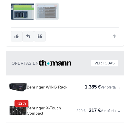
OFERTAS EN
VER TODAS
1.385 €
Behringer WING Rack
Ver oferta
→
-32%
Behringer X-Touch
217 €
320 €
Ver oferta
→
Compact