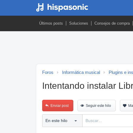
Últimos posts
Soluciones
Consejos de compra
Foros
Informática musical
Plugins e in
Intentando instalar Lib
Enviar post
Seguir este hilo
Ma