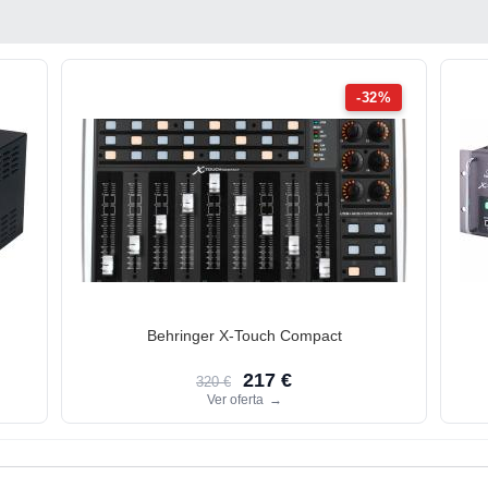
-32%
Behringer X-Touch Compact
217 €
320 €
Ver oferta
→