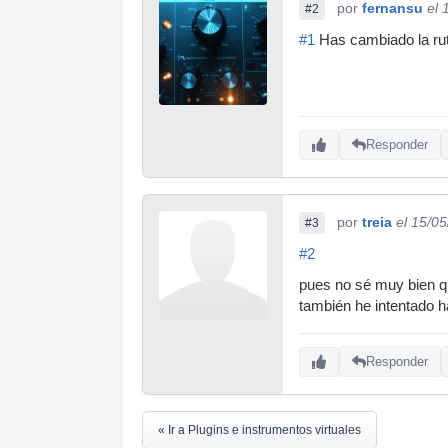
por
fernansu
el 
#2
#1
Has cambiado la ruta
Responder
por
treia
el 15/0
#3
#2
pues no sé muy bien qu
también he intentado h
Responder
« Ir a Plugins e instrumentos virtuales