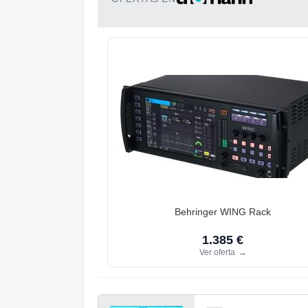
Behringer WING Rack
1.385 €
Ver oferta
→