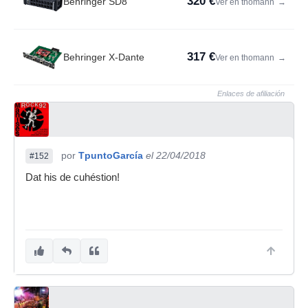
320 €
Behringer SD8
Ver en thomann
→
317 €
Behringer X-Dante
Ver en thomann
→
Enlaces de afiliación
por
TpuntoGarcía
el 22/04/2018
#152
Dat his de cuhéstion!