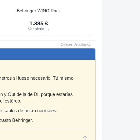
Behringer WING Rack
1.385 €
Ver oferta
→
Enlaces de afiliación
 metros si fuese necesario. Tú mismo
In y Out de la de DI, porque estarías
el estéreo.
ar cables de micro normales.
trasto Behringer.