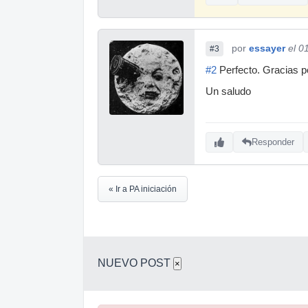
por
essayer
el 0
#3
#2
Perfecto. Gracias p
Un saludo
Responder
« Ir a PA iniciación
NUEVO POST
×