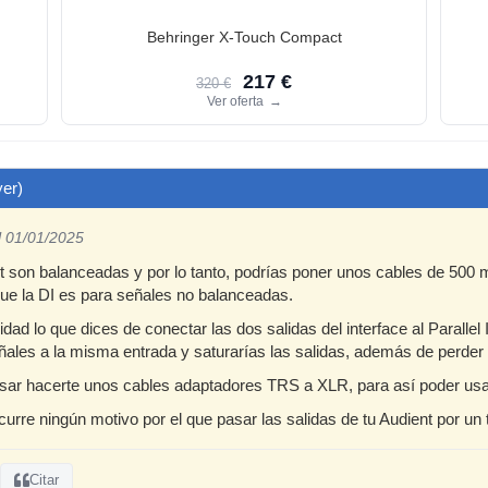
Behringer X-Touch Compact
217 €
320 €
Ver oferta
→
yer)
l 01/01/2025
nt son balanceadas y por lo tanto, podrías poner unos cables de 500
e la DI es para señales no balanceadas.
d lo que dices de conectar las dos salidas del interface al Parallel 
ales a la misma entrada y saturarías las salidas, además de perder 
resar hacerte unos cables adaptadores TRS a XLR, para así poder us
urre ningún motivo por el que pasar las salidas de tu Audient por un 
Citar