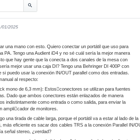
1/01/2025
ar una mano con esto. Quiero conectar un portátil que uso para
a PA. Tengo una Audient iD4 y no sé cuál sería la mejor manera
sto que hay gente que la conecta a dos canales de la mesa con
sería mejor usar una caja DI? Tengo una Behringer DI 400P con
de si puedo usar la conexión IN/OUT parallel como dos entradas.
 manual al respecto:
 mono de 6,3 mm): Estosconectores se utilizan para fuentes
das. Dado que ambos conectores están enlazados de manera
rlos indistintamente como entrada o como salida, para enviar la
un amplicador de monitores.
go una tirada de cable larga, porque el portátil va a estar al lado de 
i, más eficiente es sacar dos cables TRS a la conexión Parallel IN/
ía señal stereo, ¿verdad?