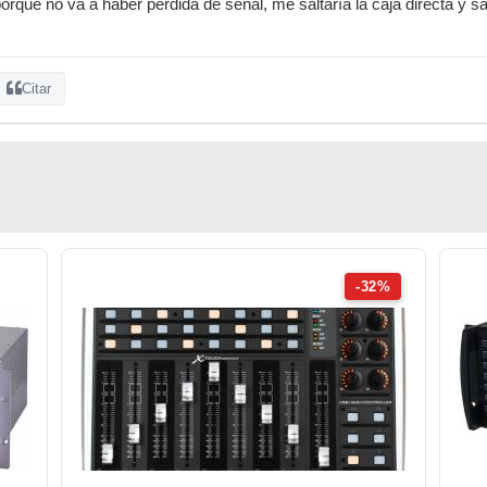
orque no va a haber pérdida de señal, me saltaría la caja directa y 
Citar
-32%