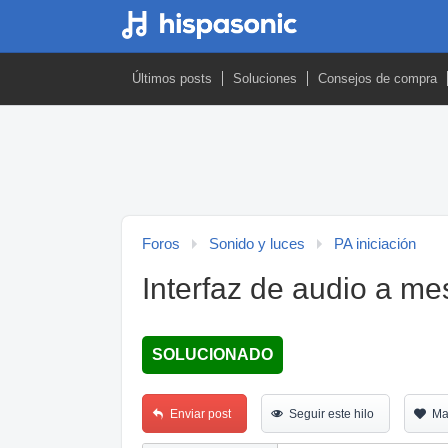
Últimos posts
Soluciones
Consejos de compra
Foros
Sonido y luces
PA iniciación
Interfaz de audio a me
SOLUCIONADO
Enviar post
Seguir este hilo
Ma