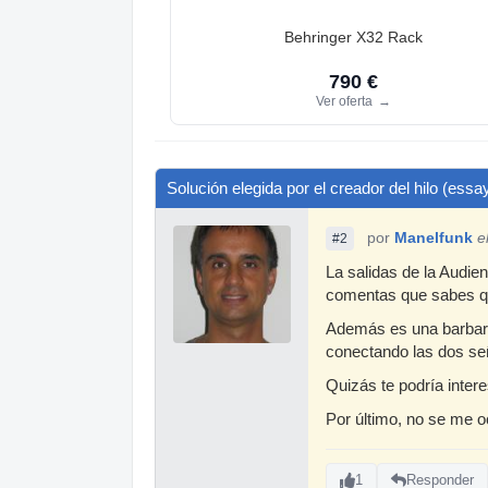
Behringer X32 Rack
790 €
Ver oferta
→
Solución elegida por el creador del hilo (essa
por
Manelfunk
e
#2
La salidas de la Audie
comentas que sabes qu
Además es una barbarida
conectando las dos señ
Quizás te podría inte
Por último, no se me oc
1
Responder