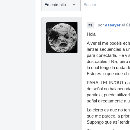
por
essayer
el 0
#1
Hola!
A ver si me podéis ech
lanzar secuencias a un
para conectarla. He vi
dos cables TRS, pero 
la cual tengo la duda 
Esto es lo que dice el
PARALLEL IN/OUT (jack
de señal no balancea
paralela, puede utiliza
señal directamente a 
Lo cierto es que no ten
que me parece, a prior
Supongo que así tendr