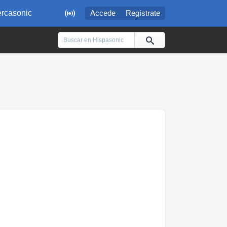

rcasonic
Accede
Regístrate