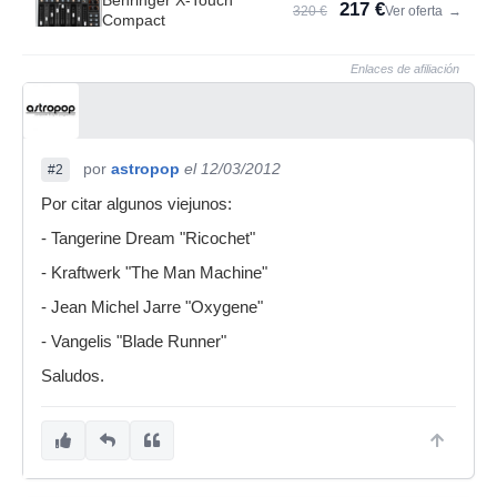
Behringer X-Touch
217 €
320 €
Ver oferta
→
Compact
Enlaces de afiliación
por
astropop
el 12/03/2012
#2
Por citar algunos viejunos:
- Tangerine Dream "Ricochet"
- Kraftwerk "The Man Machine"
- Jean Michel Jarre "Oxygene"
- Vangelis "Blade Runner"
Saludos.