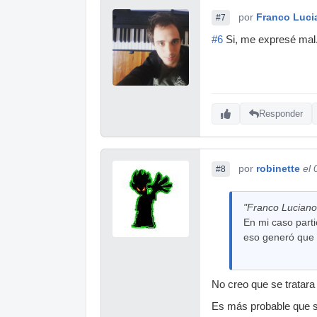
por
Franco Luci
#7
#6
Si, me expresé mal
Responder
por
robinette
el
#8
"Franco Luciano 
En mi caso parti
eso generó que 
No creo que se tratara 
Es más probable que s