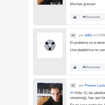
Muchas gracias!
Responder
por
DAG
el 07/0
#4
El problema no lo tiene
Una plataforma no cam
Responder
por
Franco Luci
#5
#4
Hola. Sí, las plataf
streaming), hay que ha
En mi caso particular,