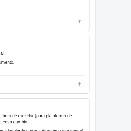
al.
rumento.
la hora de mezclar (para plataforma de
la cosa cambia.
na a izquierda y otra a derecha y eso generó