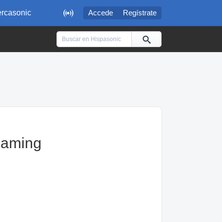

rcasonic
Accede
Regístrate
reaming