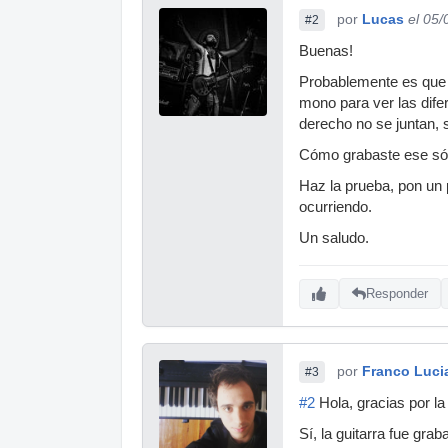
por
Lucas
el 05
#2
Buenas!
Probablemente es que t
mono para ver las dife
derecho no se juntan, 
Cómo grabaste ese sól
Haz la prueba, pon un 
ocurriendo.
Un saludo.
Responder
por
Franco Luci
#3
#2
Hola, gracias por la
Sí, la guitarra fue grab