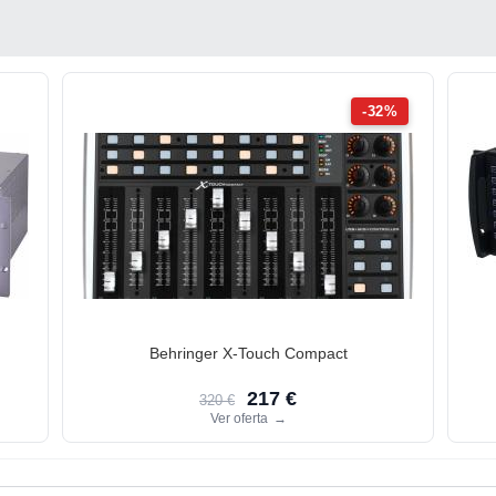
-32%
Behringer X-Touch Compact
217 €
320 €
Ver oferta
→