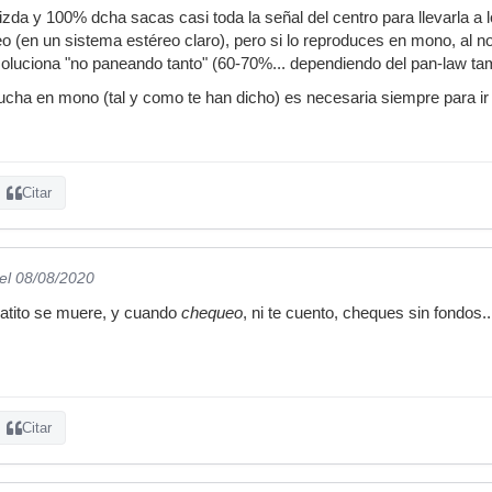
a y 100% dcha sacas casi toda la señal del centro para llevarla a 
eo (en un sistema estéreo claro), pero si lo reproduces en mono, al n
oluciona "no paneando tanto" (60-70%... dependiendo del pan-law ta
ucha en mono (tal y como te han dicho) es necesaria siempre para i
Citar
el 08/08/2020
gatito se muere, y cuando
chequeo
, ni te cuento, cheques sin fondos..
Citar