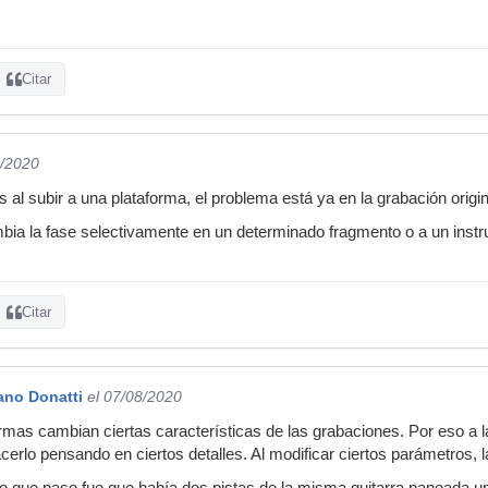
Citar
8/2020
s al subir a una plataforma, el problema está ya en la grabación origin
bia la fase selectivamente en un determinado fragmento o a un inst
Citar
ano Donatti
el 07/08/2020
ormas cambian ciertas características de las grabaciones. Por eso a 
cerlo pensando en ciertos detalles. Al modificar ciertos parámetros, 
 lo que paso fue que había dos pistas de la misma guitarra paneada u