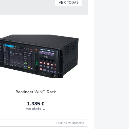
VER TODAS
Behringer WING Rack
1.385 €
Ver oferta
→
Enlaces de afiliación