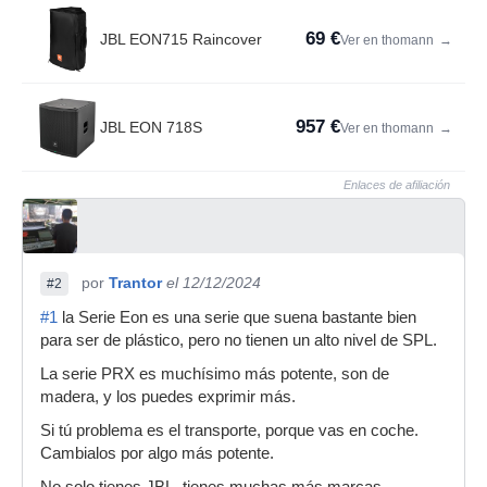
69 €
JBL EON715 Raincover
Ver en thomann
→
957 €
JBL EON 718S
Ver en thomann
→
Enlaces de afiliación
por
Trantor
el 12/12/2024
#2
#1
la Serie Eon es una serie que suena bastante bien
para ser de plástico, pero no tienen un alto nivel de SPL.
La serie PRX es muchísimo más potente, son de
madera, y los puedes exprimir más.
Si tú problema es el transporte, porque vas en coche.
Cambialos por algo más potente.