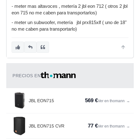
- meter mas altavoces , metería 2 jbl eon 712 ( otros 2 jbl
eon 715 no me caben para transportarlos)
- meter un subwoofer, metería jbl prx815xlf ( uno de 18"
no me caben para transportarlo)
PRECIOS EN
569 €
JBL EON715
Ver en thomann
→
77 €
JBL EON715 CVR
Ver en thomann
→