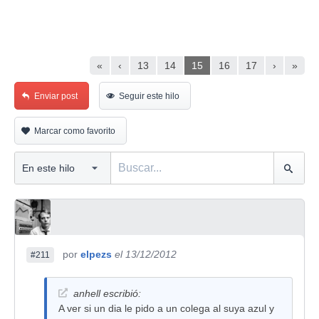
«
‹
13
14
15
16
17
›
»
Enviar post
Seguir este hilo
Marcar como favorito
por
elpezs
el 13/12/2012
#211
anhell escribió:
A ver si un dia le pido a un colega al suya azul y