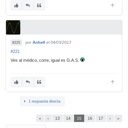
por
Anhell
el 04/03/2013
#225
#221
Ves al médico, corre, igual es G.A.S.
1 respuesta directa
«
‹
13
14
15
16
17
›
»