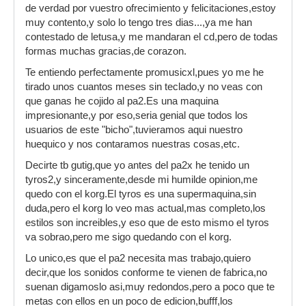
de verdad por vuestro ofrecimiento y felicitaciones,estoy
muy contento,y solo lo tengo tres dias...,ya me han
contestado de letusa,y me mandaran el cd,pero de todas
formas muchas gracias,de corazon.
Te entiendo perfectamente promusicxl,pues yo me he
tirado unos cuantos meses sin teclado,y no veas con
que ganas he cojido al pa2.Es una maquina
impresionante,y por eso,seria genial que todos los
usuarios de este "bicho",tuvieramos aqui nuestro
huequico y nos contaramos nuestras cosas,etc.
Decirte tb gutig,que yo antes del pa2x he tenido un
tyros2,y sinceramente,desde mi humilde opinion,me
quedo con el korg.El tyros es una supermaquina,sin
duda,pero el korg lo veo mas actual,mas completo,los
estilos son increibles,y eso que de esto mismo el tyros
va sobrao,pero me sigo quedando con el korg.
Lo unico,es que el pa2 necesita mas trabajo,quiero
decir,que los sonidos conforme te vienen de fabrica,no
suenan digamoslo asi,muy redondos,pero a poco que te
metas con ellos en un poco de edicion,bufff,los