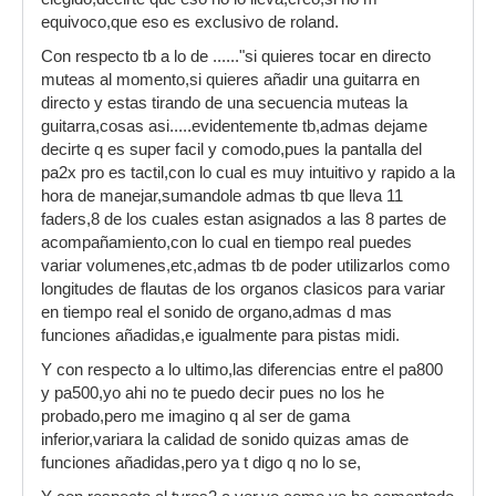
equivoco,que eso es exclusivo de roland.
Con respecto tb a lo de ......"si quieres tocar en directo
muteas al momento,si quieres añadir una guitarra en
directo y estas tirando de una secuencia muteas la
guitarra,cosas asi.....evidentemente tb,admas dejame
decirte q es super facil y comodo,pues la pantalla del
pa2x pro es tactil,con lo cual es muy intuitivo y rapido a la
hora de manejar,sumandole admas tb que lleva 11
faders,8 de los cuales estan asignados a las 8 partes de
acompañamiento,con lo cual en tiempo real puedes
variar volumenes,etc,admas tb de poder utilizarlos como
longitudes de flautas de los organos clasicos para variar
en tiempo real el sonido de organo,admas d mas
funciones añadidas,e igualmente para pistas midi.
Y con respecto a lo ultimo,las diferencias entre el pa800
y pa500,yo ahi no te puedo decir pues no los he
probado,pero me imagino q al ser de gama
inferior,variara la calidad de sonido quizas amas de
funciones añadidas,pero ya t digo q no lo se,