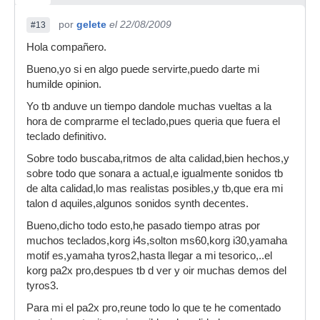
por
gelete
el 22/08/2009
#13
Hola compañero.
Bueno,yo si en algo puede servirte,puedo darte mi
humilde opinion.
Yo tb anduve un tiempo dandole muchas vueltas a la
hora de comprarme el teclado,pues queria que fuera el
teclado definitivo.
Sobre todo buscaba,ritmos de alta calidad,bien hechos,y
sobre todo que sonara a actual,e igualmente sonidos tb
de alta calidad,lo mas realistas posibles,y tb,que era mi
talon d aquiles,algunos sonidos synth decentes.
Bueno,dicho todo esto,he pasado tiempo atras por
muchos teclados,korg i4s,solton ms60,korg i30,yamaha
motif es,yamaha tyros2,hasta llegar a mi tesorico,..el
korg pa2x pro,despues tb d ver y oir muchas demos del
tyros3.
Para mi el pa2x pro,reune todo lo que te he comentado