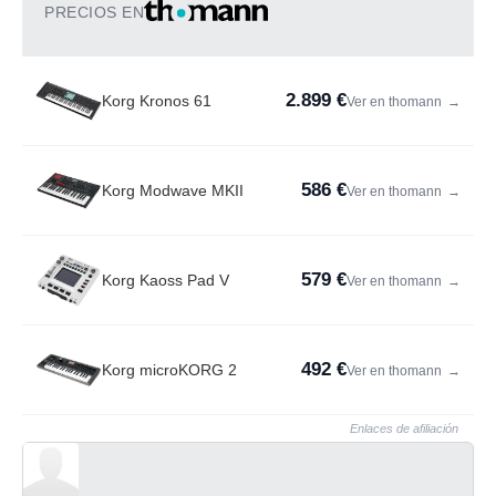
PRECIOS EN
2.899 €
Korg Kronos 61
Ver en thomann
→
586 €
Korg Modwave MKII
Ver en thomann
→
579 €
Korg Kaoss Pad V
Ver en thomann
→
492 €
Korg microKORG 2
Ver en thomann
→
Enlaces de afiliación