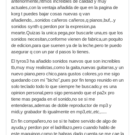
anteriormente,ritmos increibles de calidad y muy
actuales,con la ventaja añadida de que en la pagina de
korg t puedes bajar cosas nuevas q van
añadiendo,..sonidos cañeros cañeros,q pianos,buf,..y
sonidos synth q perdon por la expresion,pa
mearte.Quizas la unica pega,por buscarle una,es que los
sonidos necesitan,conforme vienen de fabrica,un poquito
de edicion,para que suenen ya de la leche,pero te puedo
asegurar q con un par d pasos lo tienes.
El tyros3 ha añadido sonidos nuevos que son increibles
tb,muy muy realistas,como la gaita,nuevas guitarras,y un
nuevo piano,pero chico,para gustos colores,yo me sigo
quedando con mi "bicho",pues por fin tengo reunido en un
solo teclado todo lo que siempre he buscado,y es una
opinion personal,pero sigo pensando que el pa2x pro
tiene mas pegada en el sonido,no se si me
entenderas,ademas de doble reproductor de mp3 y
midi,y grabador tb igualmente en mp3,etc,etc,.....
En fin compañero,no se si te habre servido de algo de
ayuda,y perdon por el ladrillazo,pero cuando hablo de
este maquinon,como te habras dado cuenta,se me cae la