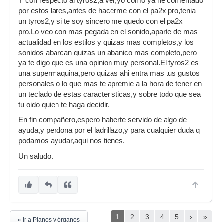
Y con respecto al tyros2,a ver,yo como ya he comentado
por estos lares,antes de hacerme con el pa2x pro,tenia
un tyros2,y si te soy sincero me quedo con el pa2x
pro.Lo veo con mas pegada en el sonido,aparte de mas
actualidad en los estilos y quizas mas completos,y los
sonidos abarcan quizas un abanico mas completo,pero
ya te digo que es una opinion muy personal.El tyros2 es
una supermaquina,pero quizas ahi entra mas tus gustos
personales o lo que mas te apremie a la hora de tener en
un teclado de estas caracteristicas,y sobre todo que sea
tu oido quien te haga decidir.
En fin compañero,espero haberte servido de algo de
ayuda,y perdona por el ladrillazo,y para cualquier duda q
podamos ayudar,aqui nos tienes.
Un saludo.
1
2
3
4
5
›
»
« Ir a Pianos y órganos