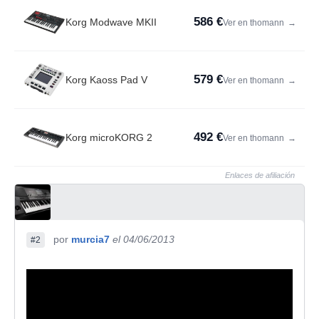
586 €
Korg Modwave MKII
Ver en thomann
→
579 €
Korg Kaoss Pad V
Ver en thomann
→
492 €
Korg microKORG 2
Ver en thomann
→
Enlaces de afiliación
por
murcia7
el 04/06/2013
#2