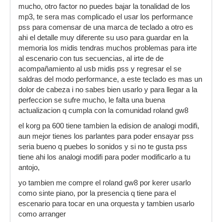
mucho, otro factor no puedes bajar la tonalidad de los
mp3, te sera mas complicado el usar los performance
pss para comensar de una marca de teclado a otro es
ahi el detalle muy diferente su uso para guardar en la
memoria los midis tendras muchos problemas para irte
al escenario con tus secuencias, al irte de de
acompañamiento al usb midis pss y regresar el se
saldras del modo performance, a este teclado es mas un
dolor de cabeza i no sabes bien usarlo y para llegar a la
perfeccion se sufre mucho, le falta una buena
actualizacion q cumpla con la comunidad roland gw8
el korg pa 600 tiene tambien la edision de analogi modifi,
aun mejor tienes los parlantes para poder ensayar pss
seria bueno q puebes lo sonidos y si no te gusta pss
tiene ahi los analogi modifi para poder modificarlo a tu
antojo,
yo tambien me compre el roland gw8 por kerer usarlo
como sinte piano, por la presencia q tiene para el
escenario para tocar en una orquesta y tambien usarlo
como arranger