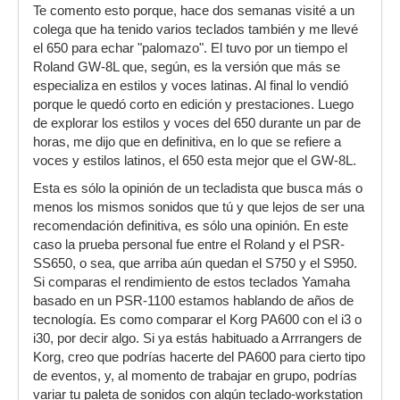
Te comento esto porque, hace dos semanas visité a un
colega que ha tenido varios teclados también y me llevé
el 650 para echar "palomazo". El tuvo por un tiempo el
Roland GW-8L que, según, es la versión que más se
especializa en estilos y voces latinas. Al final lo vendió
porque le quedó corto en edición y prestaciones. Luego
de explorar los estilos y voces del 650 durante un par de
horas, me dijo que en definitiva, en lo que se refiere a
voces y estilos latinos, el 650 esta mejor que el GW-8L.
Esta es sólo la opinión de un tecladista que busca más o
menos los mismos sonidos que tú y que lejos de ser una
recomendación definitiva, es sólo una opinión. En este
caso la prueba personal fue entre el Roland y el PSR-
SS650, o sea, que arriba aún quedan el S750 y el S950.
Si comparas el rendimiento de estos teclados Yamaha
basado en un PSR-1100 estamos hablando de años de
tecnología. Es como comparar el Korg PA600 con el i3 o
i30, por decir algo. Si ya estás habituado a Arrrangers de
Korg, creo que podrías hacerte del PA600 para cierto tipo
de eventos, y, al momento de trabajar en grupo, podrías
variar tu paleta de sonidos con algún teclado-workstation