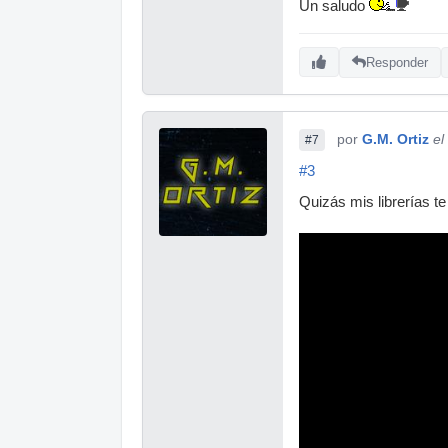
Un saludo
Responder
por
G.M. Ortiz
el
#7
#3
Quizás mis librerías t