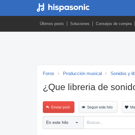
Últimos posts
Soluciones
Consejos de compra
Foros
Producción musical
Sonidos y li
¿Que libreria de sonid
Enviar post
Seguir este hilo
Ma