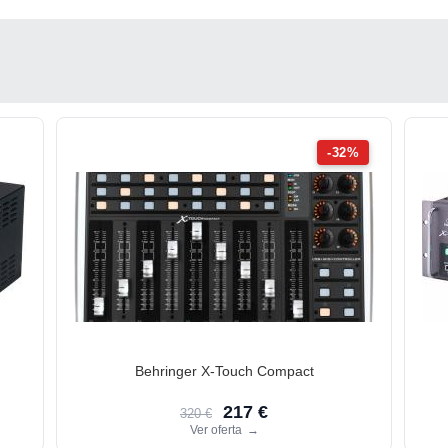
-32%
Behringer X-Touch Compact
217 €
320 €
Ver oferta
→