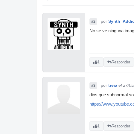
por
Synth_Addic
#2
No se ve ninguna image
1
Responder
por
treia
el 27/0
#3
dios que subnormal so
https://www.youtube
1
Responder