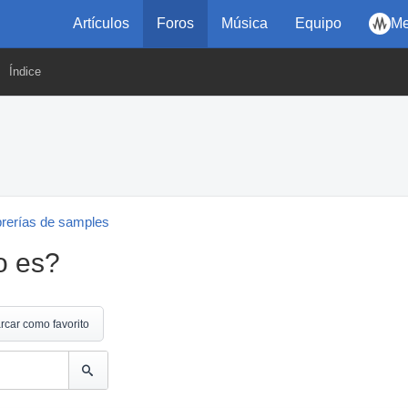
Artículos
Foros
Música
Equipo
Me
Índice
brerías de samples
o es?
rcar como favorito