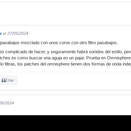
z
el 27/05/2024
o pasabajos mezclado con unos coros con otro filtro pasabajos.
es complicado de hacer, y seguramente habrá sonidos del estilo, pe
patches es como buscar una aguja en un pajar. Prueba en Omnisphere po
lo filtras, los patches del omnisphere tienen dos formas de onda ind
Citar
/05/2024