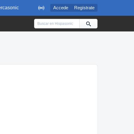

rcasonic
Accede
Regístrate