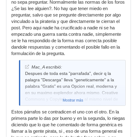
no sepa preguntar. Normalmente las normas de los foros
¿Se las lee alguien?. No hay que tener miedo en
preguntar, salvo que se pregunte directamente por algo
vinculado a la pirateria y que directamente te cierran el
post. Pero aqui nadie ha crucificado a nadie ni se ha
empezado una guerra santa contra nadie, simplemente
se le ha respondido de la forma mas correcta posible
dandole respuestas y comentando el posible fallo en la
formulación de la pregunta.
Mac_A escribió:
Despues de toda esta "parrafada", decir q la
palagra "Descarga" lleva "geneticamente" a la
palabra "Gratis" es una Opcion real, moderna y
en su maximo explendor ahora mismo. Creative
Commons y Copyleft estan ya al mismo nivel de
Mostrar más
aceptacion social, o mas incluso, q el Copyright.
Estos párrafos se contradicen el uno con el otro. En la
La otra Opcion de Pago sigue existiendo, por
primera parte lo das por bueno y en la segunda, lo niegas
supuesto, conviviendo las dos conjuntamente. Ni
diciendo que lo que he comentado de forma genérica es
todas las descargas son "Gratis" , ni todo lo
llamar a la gente pirata, si , eso de una forma general es
"Gratis" es "pirata".