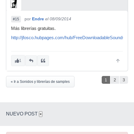
por
Endre
el 08/09/2014
#15
Más librerías gratuitas.
http://jfosco.hubpages.com/hub/FreeDownloadableSounds
1
1
2
3
« Ir a Sonidos y librerías de samples
NUEVO POST
×