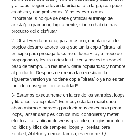
y al cabo, segun la leyenda urbana, a la larga, son poco
estables y dan problemas. Y no es eso lo mas
importante, sino que se debe gratificar el trabajo del
artista/programador, logicamente, sino no habria mas
producto del q disfrutar.
2- Otra leyenda urbana, para mas inri, cuenta q son los
propios desarrolladores los q sueltan la copia "pirata" al
principio para propagarlo como si fuera viral, a modo de
propaganda y los usuarios lo utilizen y necesiten con el
paso de tiempo. En resumen, darle popularidad y nombre
al producto. Despues de creada la necesidad, la
siguiente version ya no tiene copia "pirata" o ya no es tan
facil de conseguir... q casualidad!!!.
3- Estamos exactamente en la era de los samples, loops
y librerias "variopintas". Es mas, esta tan masificado
ahora mismo q parece q producir musica es solo pegar
loops, lanzar samples con los midi controllers y meter
efectos. La cantidad de webs q venden, religiosamente o
no, kilos y kilos de samples, loops y librerias para
kontakt, Ableton y demas familia, es enorme. Q