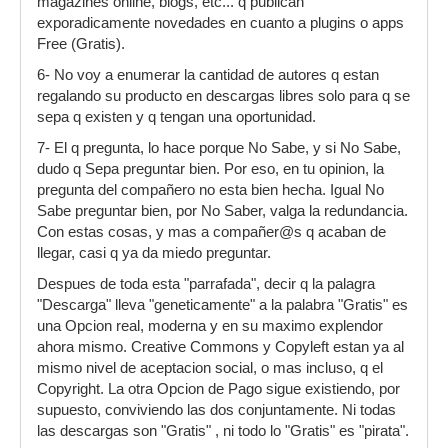
magazines online, blogs, etc... q publican
exporadicamente novedades en cuanto a plugins o apps
Free (Gratis).
6- No voy a enumerar la cantidad de autores q estan
regalando su producto en descargas libres solo para q se
sepa q existen y q tengan una oportunidad.
7- El q pregunta, lo hace porque No Sabe, y si No Sabe,
dudo q Sepa preguntar bien. Por eso, en tu opinion, la
pregunta del compañero no esta bien hecha. Igual No
Sabe preguntar bien, por No Saber, valga la redundancia.
Con estas cosas, y mas a compañer@s q acaban de
llegar, casi q ya da miedo preguntar.
Despues de toda esta "parrafada", decir q la palagra
"Descarga" lleva "geneticamente" a la palabra "Gratis" es
una Opcion real, moderna y en su maximo explendor
ahora mismo. Creative Commons y Copyleft estan ya al
mismo nivel de aceptacion social, o mas incluso, q el
Copyright. La otra Opcion de Pago sigue existiendo, por
supuesto, conviviendo las dos conjuntamente. Ni todas
las descargas son "Gratis" , ni todo lo "Gratis" es "pirata".