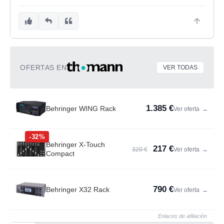
OFERTAS EN
VER TODAS
1.385 €
Behringer WING Rack
Ver oferta
→
-32%
Behringer X-Touch
217 €
320 €
Ver oferta
→
Compact
790 €
Behringer X32 Rack
Ver oferta
→
Enlaces de afiliación