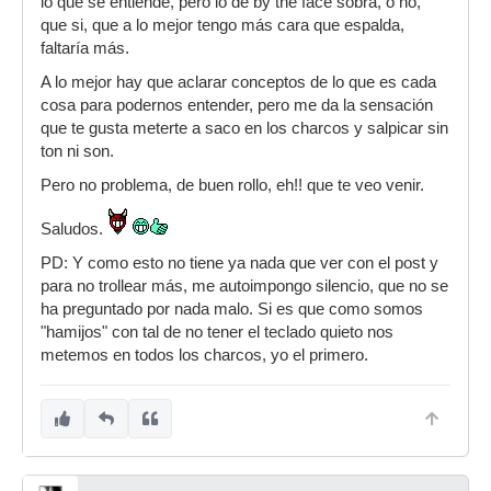
lo que se entiende, pero lo de by the face sobra, o no,
Dar a entender de forma "subliminal" q la
que si, que a lo mejor tengo más cara que espalda,
"Descarga" lleva a "Gratis" y lo "Gratis" lleva a
faltaría más.
pertenecer al oficio del "palabro maldito", desde
A lo mejor hay que aclarar conceptos de lo que es cada
mi punto de vista, es llamarle a la gente "pirata"
cosa para podernos entender, pero me da la sensación
(by the face).
que te gusta meterte a saco en los charcos y salpicar sin
ton ni son.
Pero no problema, de buen rollo, eh!! que te veo venir.
Saludos.
PD: Y como esto no tiene ya nada que ver con el post y
para no trollear más, me autoimpongo silencio, que no se
ha preguntado por nada malo. Si es que como somos
"hamijos" con tal de no tener el teclado quieto nos
metemos en todos los charcos, yo el primero.