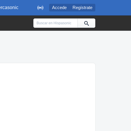

rcasonic
Accede
Regístrate