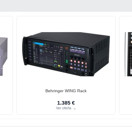
Behringer WING Rack
1.385 €
Ver oferta
→