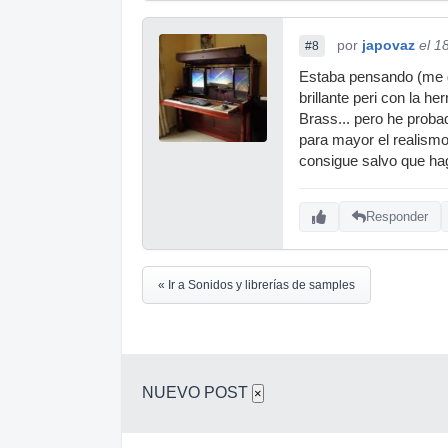
por
japovaz
el 1
#8
Estaba pensando (me d
brillante peri con la he
Brass... pero he proba
para mayor el realismo
consigue salvo que hag
Responder
« Ir a Sonidos y librerías de samples
NUEVO POST
×