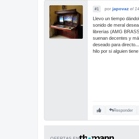
por
japovaz
el 1
#1
Llevo un tiempo dándol
sonido de meral deseado
librerías (AMG BRA
suenan decentes y más
deseado para directo..
hilo por si alguien tien
Responder
OFERTAS EN