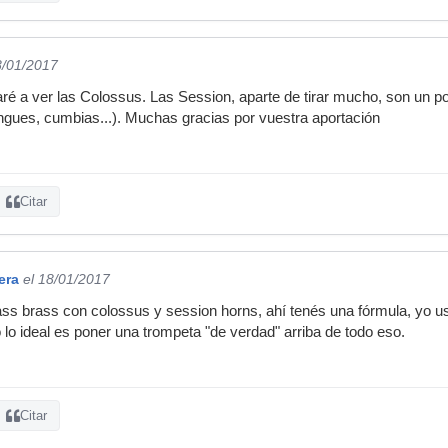
8/01/2017
é a ver las Colossus. Las Session, aparte de tirar mucho, son un poc
ngues, cumbias...). Muchas gracias por vuestra aportación
Citar
era
el 18/01/2017
s brass con colossus y session horns, ahí tenés una fórmula, yo us
o lo ideal es poner una trompeta "de verdad" arriba de todo eso.
Citar