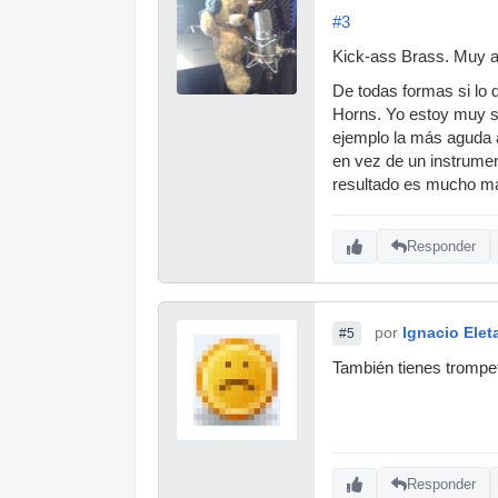
#3
Kick-ass Brass. Muy a
De todas formas si lo d
Horns. Yo estoy muy sa
ejemplo la más aguda 
en vez de un instrumen
resultado es mucho más
Responder
por
Ignacio Elet
#5
También tienes trompe
Responder