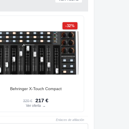
-32%
Behringer X-Touch Compact
217 €
320 €
Ver oferta
→
Enlaces de afiliación