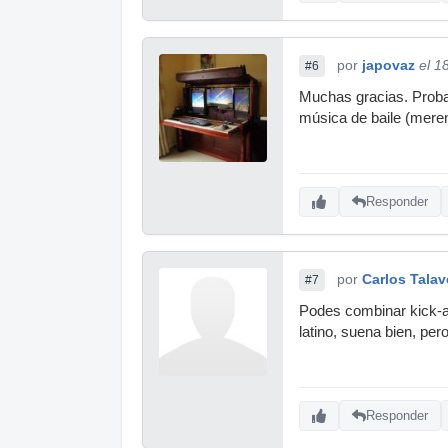
por
japovaz
el 1
#6
Muchas gracias. Probar
música de baile (mere
Responder
por
Carlos Talav
#7
Podes combinar kick-as
latino, suena bien, per
Responder