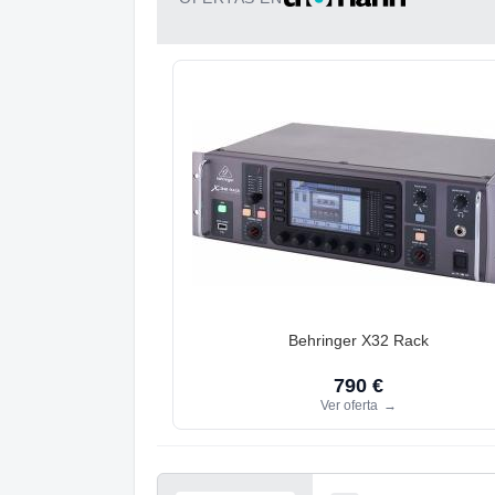
Behringer X32 Rack
790 €
Ver oferta
→