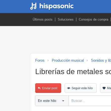
Últimos posts
Soluciones
Consejos de compra
Foros
Producción musical
Sonidos y li
Librerías de metales s
Enviar post
Seguir este hilo
Ma