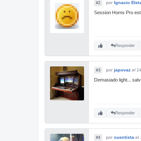
por
Ignacio Elet
#2
Session Horns Pro est
Responder
por
japovaz
el 1
#3
Demasiado light... salv
Responder
por
cuentista
el
#4