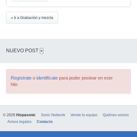
« Ir a Grabación y mezcla
NUEVO POST
×
Regístrate
o
identifícate
para poder postear en este
hilo
© 2026
Hispasonic
Sonic Network
Vende tu equipo
Quiénes somos
Avisos legales
Contacto