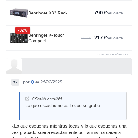
790 €
Behringer X32 Rack
Ver oferta
→
-32%
Behringer X-Touch
217 €
320 €
Ver oferta
→
Compact
Enlaces de afiliación
por
Q
el 24/02/2025
#2
CSmith escribió:
Lo que escucho no es lo que se graba.
¿Lo que escuchas mientras tocas y lo que escuchas una
vez grabado suena exactamente por la misma cadena