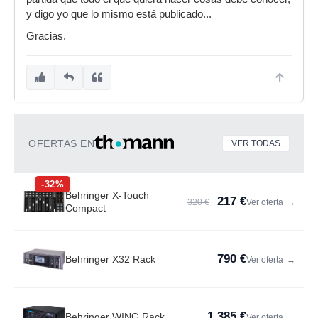
y digo yo que lo mismo está publicado...
Gracias.
OFERTAS EN
VER TODAS
-32%
Behringer X-Touch
217 €
320 €
Ver oferta
→
Compact
790 €
Behringer X32 Rack
Ver oferta
→
1.385 €
Behringer WING Rack
Ver oferta
→