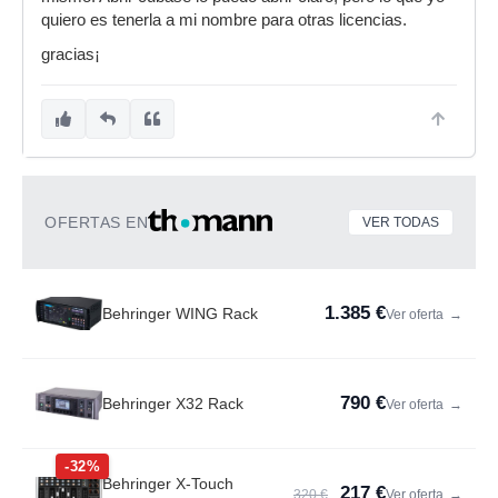
quiero es tenerla a mi nombre para otras licencias.
gracias¡
OFERTAS EN
VER TODAS
1.385 €
Behringer WING Rack
Ver oferta
→
790 €
Behringer X32 Rack
Ver oferta
→
-32%
Behringer X-Touch
217 €
320 €
Ver oferta
→