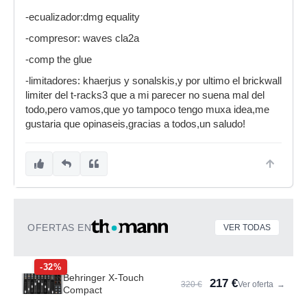
-ecualizador:dmg equality
-compresor: waves cla2a
-comp the glue
-limitadores: khaerjus y sonalskis,y por ultimo el brickwall
limiter del t-racks3 que a mi parecer no suena mal del
todo,pero vamos,que yo tampoco tengo muxa idea,me
gustaria que opinaseis,gracias a todos,un saludo!
OFERTAS EN
VER TODAS
-32%
Behringer X-Touch
217 €
320 €
Ver oferta
→
Compact