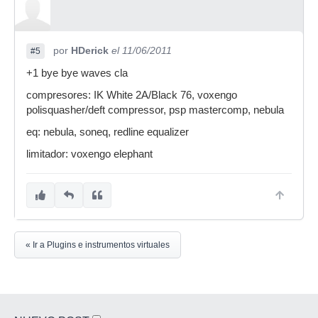
por
HDerick
el 11/06/2011
#5
+1 bye bye waves cla
compresores: IK White 2A/Black 76, voxengo
polisquasher/deft compressor, psp mastercomp, nebula
eq: nebula, soneq, redline equalizer
limitador: voxengo elephant
« Ir a Plugins e instrumentos virtuales