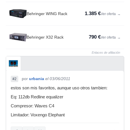
1.385 €
Behringer WING Rack
Ver oferta
→
790 €
Behringer X32 Rack
Ver oferta
→
Enlaces de afiliación
por
urbania
el 03/06/2011
#2
estos son mis favoritos, aunque uso otros tambien:
Eq: 112db Redline equalizer
Compresor: Waves C4
Limitador: Voxengo Elephant