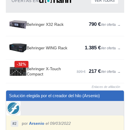
OFERTAS EN
VER TODAS
790 €
Behringer X32 Rack
Ver oferta
→
1.385 €
Behringer WING Rack
Ver oferta
→
-32%
Behringer X-Touch
217 €
320 €
Ver oferta
→
Compact
Enlaces de afiliación
Solución elegida por el creador del hilo (Arsenio)
por
Arsenio
el 09/03/2022
#2