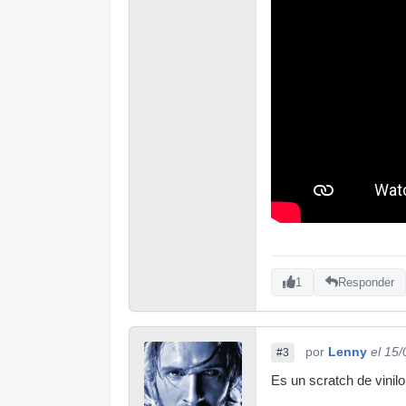
1
Responder
por
Lenny
el 15
#3
Es un scratch de vinilo