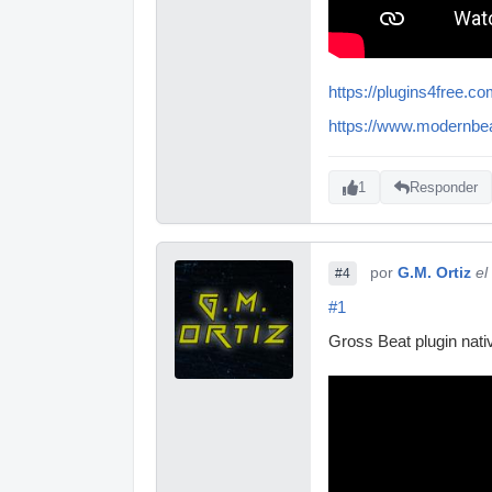
https://plugins4free.co
https://www.modernbe
1
Responder
por
G.M. Ortiz
el
#4
#1
Gross Beat plugin nati