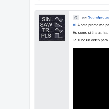
por
Soundprogr
#2
#1
A bote pronto me pa
Es como si tiraras hac
Te subo un vídeo para 