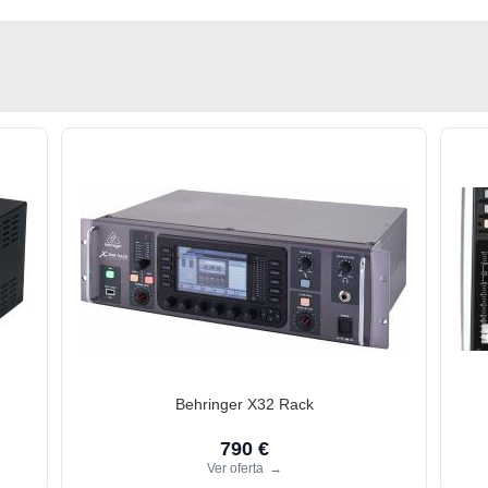
Behringer X32 Rack
790 €
Ver oferta
→