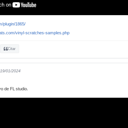
m/plugin/1865/
ats.com/vinyl-scratches-samples.php
Citar
 19/01/2024
vo de FL studio.