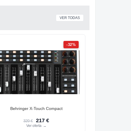
VER TODAS
-32%
Behringer X-Touch Compact
217 €
320 €
Ver oferta
→