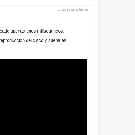
Enlaces de afiliación
licado apenas unos milisegundos.
 reproducción del disco y suena así.