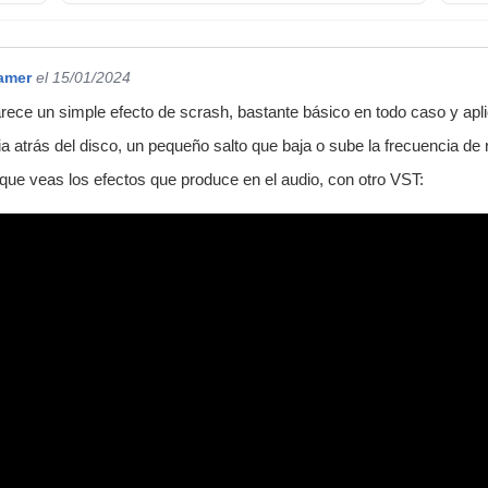
amer
el 15/01/2024
rece un simple efecto de scrash, bastante básico en todo caso y ap
ia atrás del disco, un pequeño salto que baja o sube la frecuencia de
que veas los efectos que produce en el audio, con otro VST: