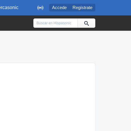

rcasonic
Accede
Regístrate