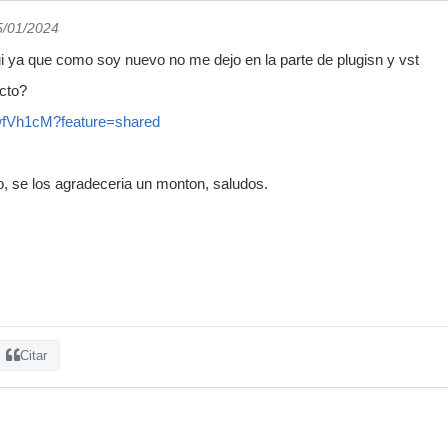
5/01/2024
qui ya que como soy nuevo no me dejo en la parte de plugisn y vst
cto?
dwfVh1cM?feature=shared
, se los agradeceria un monton, saludos.
Citar