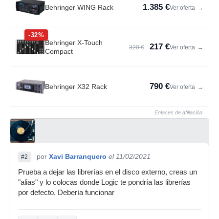
1.385 €
Behringer WING Rack
Ver oferta
→
-32%
Behringer X-Touch
217 €
320 €
Ver oferta
→
Compact
790 €
Behringer X32 Rack
Ver oferta
→
Enlaces de afiliación
por
Xavi Barranquero
el 11/02/2021
#2
Prueba a dejar las librerías en el disco externo, creas un
"alias" y lo colocas donde Logic te pondría las librerías
por defecto. Debería funcionar