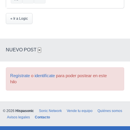
« Ir a Logic
NUEVO POST
×
Regístrate
o
identifícate
para poder postear en este
hilo
© 2026
Hispasonic
Sonic Network
Vende tu equipo
Quiénes somos
Avisos legales
Contacto