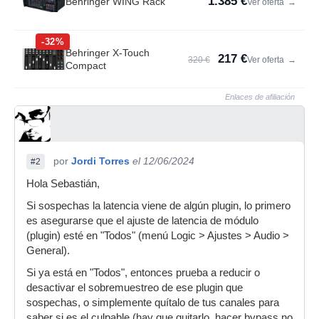
1.385 €
Behringer WING Rack
Ver oferta
→
-32%
Behringer X-Touch
217 €
320 €
Ver oferta
→
Compact
Enlaces de afiliación
por
Jordi Torres
el 12/06/2024
#2
Hola Sebastián,
Si sospechas la latencia viene de algún plugin, lo primero
es asegurarse que el ajuste de latencia de módulo
(plugin) esté en "Todos" (menú Logic > Ajustes > Audio >
General).
Si ya está en "Todos", entonces prueba a reducir o
desactivar el sobremuestreo de ese plugin que
sospechas, o simplemente quítalo de tus canales para
saber si es el culpable (hay que quitarlo, hacer bypass no