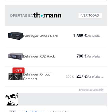
OFERTAS EN
VER TODAS
1.385 €
Behringer WING Rack
Ver oferta
→
790 €
Behringer X32 Rack
Ver oferta
→
-32%
Behringer X-Touch
217 €
320 €
Ver oferta
→
Compact
Enlaces de afiliación