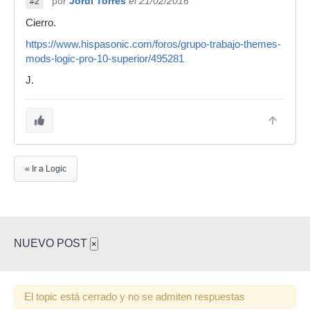
por
Jordi Torres
el 21/02/2016
#2
Cierro.
https://www.hispasonic.com/foros/grupo-trabajo-themes-
mods-logic-pro-10-superior/495281
J.
« Ir a Logic
NUEVO POST
×
El topic está cerrado y no se admiten respuestas