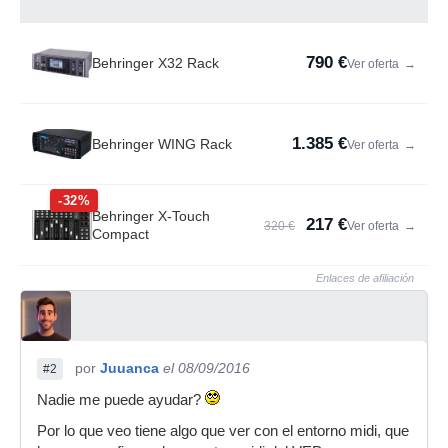
790 €
Behringer X32 Rack
Ver oferta
→
1.385 €
Behringer WING Rack
Ver oferta
→
-32%
Behringer X-Touch
217 €
320 €
Ver oferta
→
Compact
Enlaces de afiliación
por
Juuanca
el 08/09/2016
#2
Nadie me puede ayudar?
Por lo que veo tiene algo que ver con el entorno midi, que