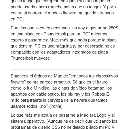
que lo tengo que comprar todo junto si o sí porque no
podría usarla ahora (mucha pasta que no tengo). Y por la
contra si compro el modelo firewire me quedo atrapado
en PC.
Para los que lo estén pensando "no voy a gastarme 280€
en una placa con Thunderbolt para mi PC" mientras
espero a pasarme a Mac, más que nada porque la placa
que tiene mi PC es una máquina (y por desgracia no es
compatible con los adaptadores integrados de placa
Thunderbolt nuevos).
___________________________________________________
Entonces el órdago de Mac de "tira todos tus dispositivos
firewire" no me parece atractivo. Sé que es el futuro,
como lo fue Minidisc, las cintas de vídeo betamax, los
aparatos con cable óptico, los blu ray y los Robots E-
milio para traerte la cerveza de la nevera que tantos
usamos todos ¿no? (ironía).
Lo que más me atraía de pasarme a Mac era Logic y el
sistema operativo. (Aunque he de decir que utilizando los
programas de diseño CS6 no he dejado pillado mi PC y