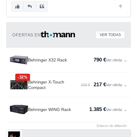
OFERTAS EN
VER TODAS
790 €
Behringer X32 Rack
Ver oferta
→
-32%
Behringer X-Touch
217 €
320 €
Ver oferta
→
Compact
1.385 €
Behringer WING Rack
Ver oferta
→
Enlaces de afiliación