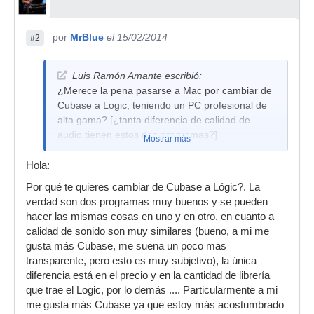
por
MrBlue
el 15/02/2014
#2
Luis Ramón Amante escribió:
¿Merece la pena pasarse a Mac por cambiar de
Cubase a Logic, teniendo un PC profesional de
alta gama? [¿tanta diferencia de calidad de
audio tienen estos dos programas?]
Mostrar más
Hola:
Por qué te quieres cambiar de Cubase a Lógic?. La
verdad son dos programas muy buenos y se pueden
hacer las mismas cosas en uno y en otro, en cuanto a
calidad de sonido son muy similares (bueno, a mi me
gusta más Cubase, me suena un poco mas
transparente, pero esto es muy subjetivo), la única
diferencia está en el precio y en la cantidad de librería
que trae el Logic, por lo demás .... Particularmente a mi
me gusta más Cubase ya que estoy más acostumbrado