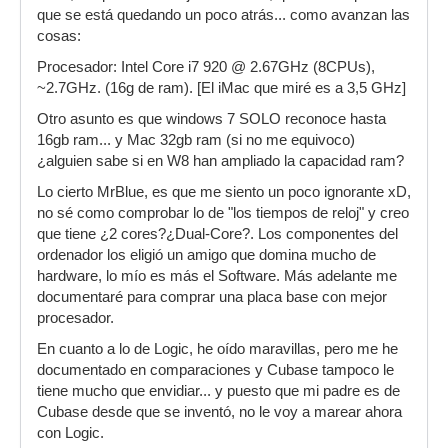
que se está quedando un poco atrás... como avanzan las
cosas:
Procesador: Intel Core i7 920 @ 2.67GHz (8CPUs),
~2.7GHz. (16g de ram). [El iMac que miré es a 3,5 GHz]
Otro asunto es que windows 7 SOLO reconoce hasta
16gb ram... y Mac 32gb ram (si no me equivoco)
¿alguien sabe si en W8 han ampliado la capacidad ram?
Lo cierto MrBlue, es que me siento un poco ignorante xD,
no sé como comprobar lo de "los tiempos de reloj" y creo
que tiene ¿2 cores?¿Dual-Core?. Los componentes del
ordenador los eligió un amigo que domina mucho de
hardware, lo mío es más el Software. Más adelante me
documentaré para comprar una placa base con mejor
procesador.
En cuanto a lo de Logic, he oído maravillas, pero me he
documentado en comparaciones y Cubase tampoco le
tiene mucho que envidiar... y puesto que mi padre es de
Cubase desde que se inventó, no le voy a marear ahora
con Logic.