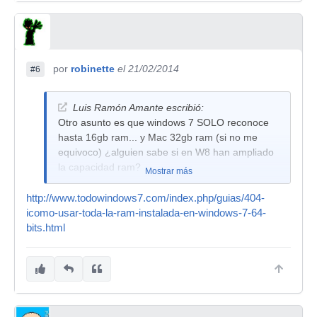
por
robinette
el 21/02/2014
#6
Luis Ramón Amante escribió:
Otro asunto es que windows 7 SOLO reconoce
hasta 16gb ram... y Mac 32gb ram (si no me
equivoco) ¿alguien sabe si en W8 han ampliado
la capacidad ram?
Mostrar más
http://www.todowindows7.com/index.php/guias/404-
icomo-usar-toda-la-ram-instalada-en-windows-7-64-
bits.html