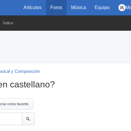
Artículos
Foros
Música
Equipo
Me
Índice
usical y Composición
en castellano?
rcar como favorito