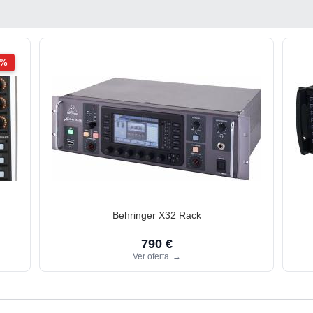
2%
Behringer X32 Rack
790 €
Ver oferta
→