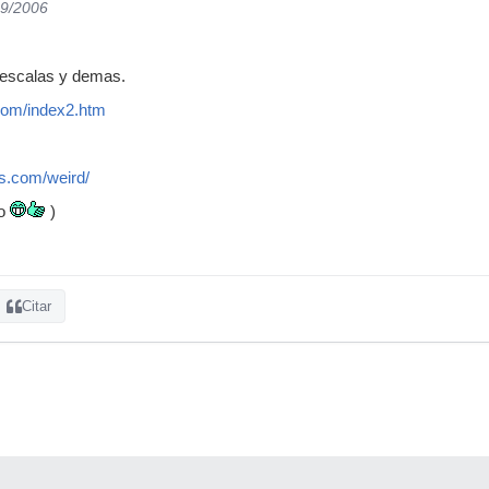
09/2006
 escalas y demas.
.com/index2.htm
ss.com/weird/
so
)
Citar