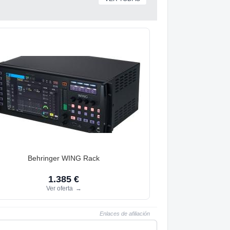
Behringer WING Rack
1.385 €
Ver oferta
→
Enlaces de afiliación