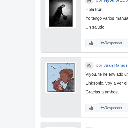
por
Viyou
el 13/
#4
Hola tron.
Yo tengo varios manual
Un saludo
Responder
por
Juan Ramos
#5
Viyou, te he enviado u
Linksonic, voy a ver e
Gracias a ambos.
Responder