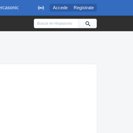

rcasonic
Accede
Regístrate