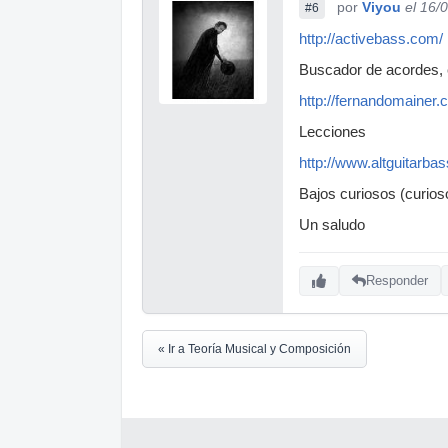
por
Viyou
el 16/
#6
http://activebass.com/
Buscador de acordes,
http://fernandomainer
Lecciones
http://www.altguitarba
Bajos curiosos (curio
Un saludo
Responder
« Ir a Teoría Musical y Composición