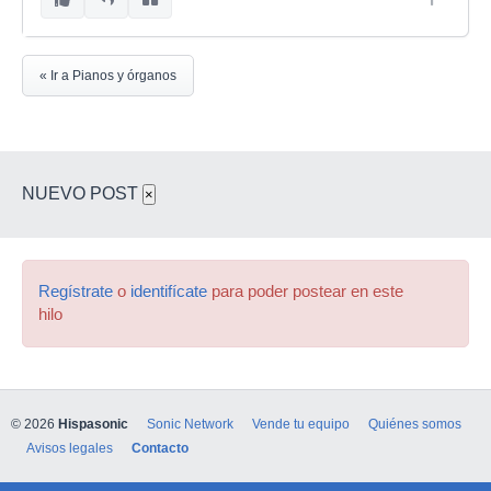
« Ir a Pianos y órganos
NUEVO POST
×
Regístrate
o
identifícate
para poder postear en este
hilo
© 2026
Hispasonic
Sonic Network
Vende tu equipo
Quiénes somos
Avisos legales
Contacto