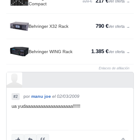
217 €
320 €
Ver oferta
→
Compact
790 €
Behringer X32 Rack
Ver oferta
→
1.385 €
Behringer WING Rack
Ver oferta
→
Enlaces de afiliación
por
manu joe
el 02/03/2009
#2
ua yudaaaaaaaaaaaaaaaaaaa!!!!!!