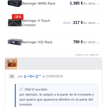
1.385 €
Behringer WING Rack
Ver oferta
→
-32%
Behringer X-Touch
217 €
320 €
Ver oferta
→
Compact
790 €
Behringer X32 Rack
Ver oferta
→
Enlaces de afiliación
por
{] ∞Ω∞ [}™
el 23/09/2016
#2
Olaf G escribió:
por ejemplo, le asigné a la parte de la trompeta y
que quiero que aparezca idéntico en la parte del
trombón