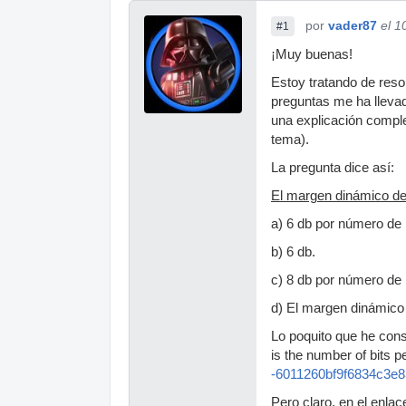
por
vader87
el 1
#1
¡Muy buenas!
Estoy tratando de res
preguntas me ha llevad
una explicación compl
tema).
La pregunta dice así:
El margen dinámico d
a) 6 db por número de b
b) 6 db.
c) 8 db por número de b
d) El margen dinámico 
Lo poquito que he cons
is the number of bits p
-6011260bf9f6834c3e
Pero claro, en el enlac