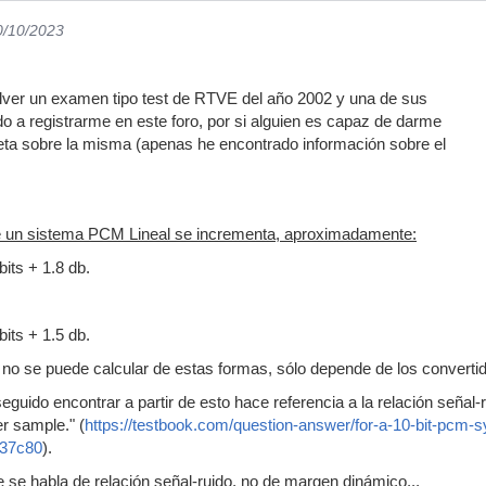
0/10/2023
olver un examen tipo test de RTVE del año 2002 y una de sus
o a registrarme en este foro, por si alguien es capaz de darme
eta sobre la misma (apenas he encontrado información sobre el
e un sistema PCM Lineal se incrementa, aproximadamente:
its + 1.8 db.
its + 1.5 db.
no se puede calcular de estas formas, sólo depende de los convertid
eguido encontrar a partir de esto hace referencia a la relación señal
er sample." (
https://testbook.com/question-answer/for-a-10-bit-pcm-sy
837c80
).
e se habla de relación señal-ruido, no de margen dinámico...