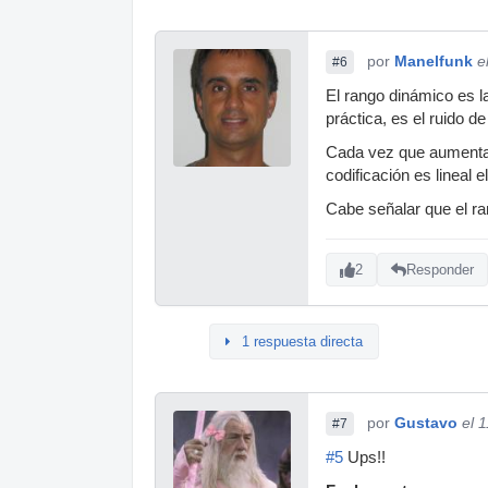
por
Manelfunk
e
#6
El rango dinámico es la
práctica, es el ruido de
Cada vez que aumentas 
codificación es lineal 
Cabe señalar que el ra
2
Responder
1 respuesta directa
por
Gustavo
el 
#7
#5
Ups!!