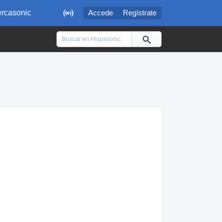

rcasonic
Accede
Regístrate