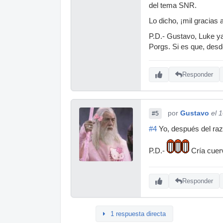
del tema SNR.
Lo dicho, ¡mil gracias a
P.D.- Gustavo, Luke ya
Porgs. Si es que, desd
Responder
por
Gustavo
el 
#5
#4
Yo, después del ra
P.D.-
Cría cuerv
Responder
1 respuesta directa