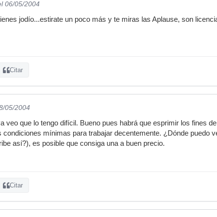
el 06/05/2004
ienes jodío...estirate un poco más y te miras las Aplause, son licenc
Citar
08/05/2004
ya veo que lo tengo difícil. Bueno pues habrá que esprimir los fines d
as condiciones mínimas para trabajar decentemente. ¿Dónde puedo v
ribe así?), es posible que consiga una a buen precio.
Citar