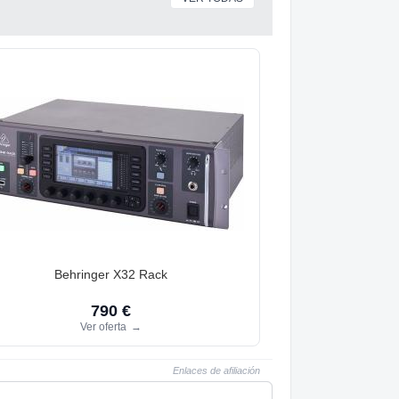
Behringer X32 Rack
790 €
Ver oferta
→
Enlaces de afiliación