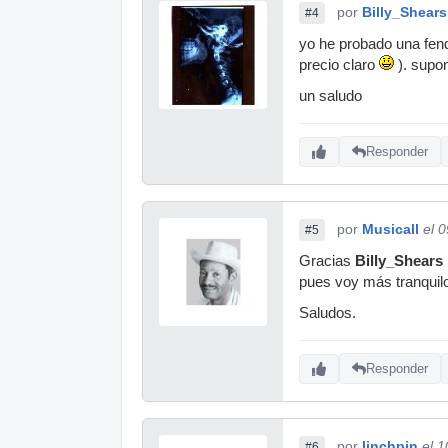
por
Billy_Shears
#4
yo he probado una fend
precio claro
). supon
un saludo
Responder
por
Musicall
el 
#5
Gracias
Billy_Shears
pues voy más tranquil
Saludos.
Responder
por
linchpin
el 
#6