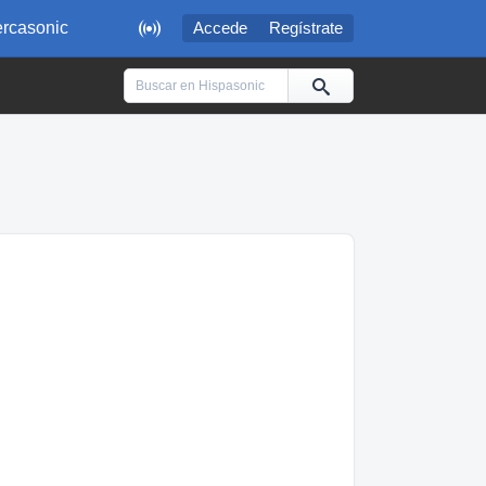

rcasonic
Accede
Regístrate