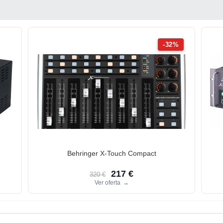
-32%
Behringer X-Touch Compact
217 €
320 €
Ver oferta
→