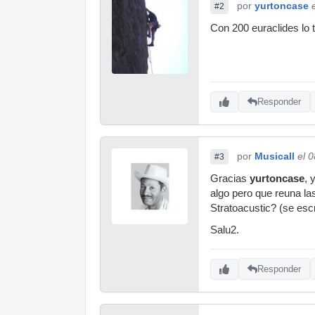
por
yurtoncase
#2
Con 200 euraclides lo t
Responder
por
Musicall
el 
#3
Gracias
yurtoncase
, 
algo pero que reuna l
Stratoacustic? (se esc
Salu2.
Responder