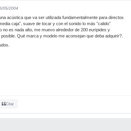
06/05/2004
na acústica que va ser utilizada fundamentalmente para directos
"media caja", suave de tocar y con el sonido lo más "calido"
o no es nada alto, me muevo alrededor de 200 eurípides y
ás posible. Qué marca y modelo me aconsejan que deba adquirir?.
udos.
Citar