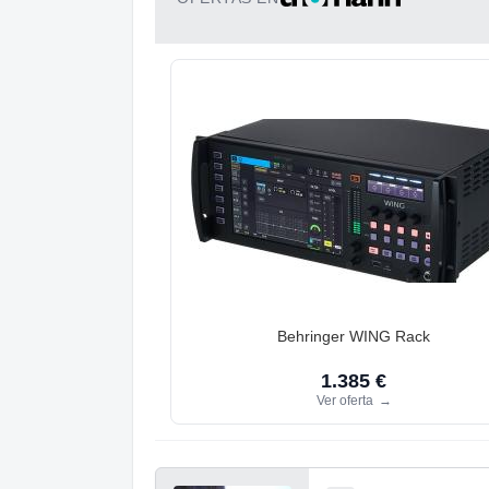
Behringer WING Rack
1.385 €
Ver oferta
→