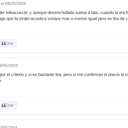
el 08/05/2004
er teleacusctic y aunque desenchufada suena a lata, cuando la ench
go que la strato acustica sonara mas o menos igual pero es fea de ca
Citar
09/05/2004
por el criterio y si es bastante fea, pero si me confirman el precio l
o.
Citar
10/05/2004