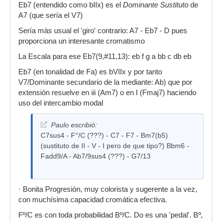
Eb7 (entendido como bIIx) es el
Dominante Sustituto
de
A7 (que sería el V7)
Sería más usual el 'giro' contrario: A7 - Eb7 - D pues
proporciona un interesante cromatismo
La Escala para ese Eb7(9,#11,13): eb f g a bb c db eb
Eb7 (en tonalidad de Fa) es bVIIx y por tanto
V7/Dominante secundario de la mediante: Ab) que por
extensión resuelve en iii (Am7) o en I (Fmaj7) haciendo
uso del intercambio modal
Paulo escribió:
C7sus4 - F°/C (???) - C7 - F7 - Bm7(b5)
(sustituto de II - V - I pero de que tipo?) Bbm6 -
Fadd9/A - Ab7/9sus4 (???) - G7/13
· Bonita Progresión, muy colorista y sugerente a la vez,
con muchísima capacidad cromática efectiva.
Fº/C es con toda probabilidad Bº/C. Do es una 'pedal'. Bº,