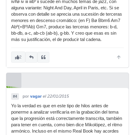
iv#ø iv iii iiibº ii sucede en muchos temas de jazz, con
alguna variante: Night And Day, April in Paris, etc. Si se
observa con detalle se aprecia una sucesión de terceras
menores en descenso cromático: (en F) Bø Bbm6 Am7
Abº(=Bº/Ab) Gm7, produce las terceras menores: b-d,
bb-db, a-c, ab-cb (ab-b), g-bb. Y creo que esas es sin
más su justificación, el de producir tal cadena.
2
por
vagar
el 22/01/2015
#4
Yo la verdad es que en este tipo de hilos antes de
ponerme a analizar verificaría en la grabación del tema
que la progresión está correctamente transcrita, también
para tener en cuenta, como bien dice Mikolópez, el ritmo
armónico. Incluso en el mismo Real Book hay acordes