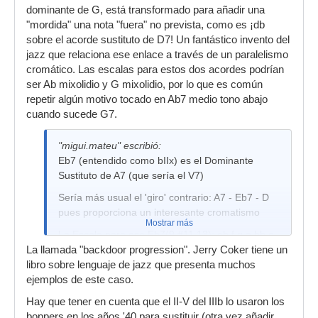
dominante de G, está transformado para añadir una
"mordida" una nota "fuera" no prevista, como es ¡db
sobre el acorde sustituto de D7! Un fantástico invento del
jazz que relaciona ese enlace a través de un paralelismo
cromático. Las escalas para estos dos acordes podrían
ser Ab mixolidio y G mixolidio, por lo que es común
repetir algún motivo tocado en Ab7 medio tono abajo
cuando sucede G7.
"migui.mateu" escribió:
Eb7 (entendido como bIIx) es el Dominante
Sustituto de A7 (que sería el V7)
Sería más usual el 'giro' contrario: A7 - Eb7 - D
pues proporciona un interesante cromatismo
Mostrar más
La Escala para ese Eb7(9,#11,13): eb f g a bb c
db eb
La llamada "backdoor progression". Jerry Coker tiene un
libro sobre lenguaje de jazz que presenta muchos
Eb7 (en tonalidad de Fa) es bVIIx y por tanto
ejemplos de este caso.
V7/Dominante secundario de la mediante: Ab)
que por extensión resuelve en iii (Am7) o en I
Hay que tener en cuenta que el II-V del IIIb lo usaron los
(Fmaj7) haciendo uso del intercambio modal
boppers en los años '40 para sustituir (otra vez añadir