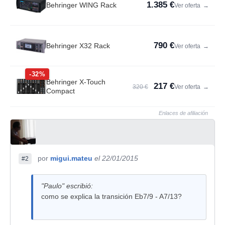
1.385 €
Behringer WING Rack
Ver oferta
→
790 €
Behringer X32 Rack
Ver oferta
→
-32%
Behringer X-Touch
217 €
320 €
Ver oferta
→
Compact
Enlaces de afiliación
por
migui.mateu
el 22/01/2015
#2
"Paulo" escribió:
como se explica la transición Eb7/9 - A7/13?