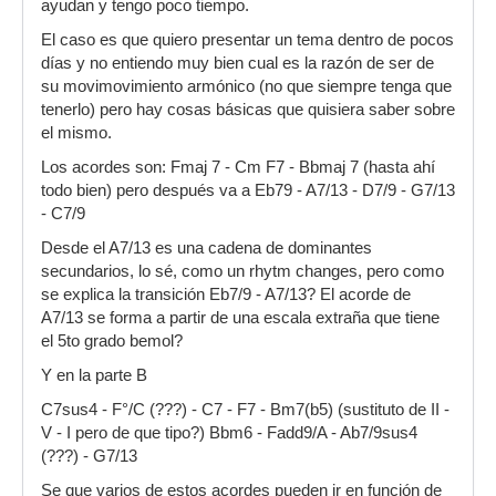
ayudan y tengo poco tiempo.
El caso es que quiero presentar un tema dentro de pocos
días y no entiendo muy bien cual es la razón de ser de
su movimovimiento armónico (no que siempre tenga que
tenerlo) pero hay cosas básicas que quisiera saber sobre
el mismo.
Los acordes son: Fmaj 7 - Cm F7 - Bbmaj 7 (hasta ahí
todo bien) pero después va a Eb79 - A7/13 - D7/9 - G7/13
- C7/9
Desde el A7/13 es una cadena de dominantes
secundarios, lo sé, como un rhytm changes, pero como
se explica la transición Eb7/9 - A7/13? El acorde de
A7/13 se forma a partir de una escala extraña que tiene
el 5to grado bemol?
Y en la parte B
C7sus4 - F°/C (???) - C7 - F7 - Bm7(b5) (sustituto de II -
V - I pero de que tipo?) Bbm6 - Fadd9/A - Ab7/9sus4
(???) - G7/13
Se que varios de estos acordes pueden ir en función de