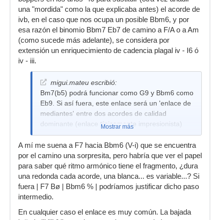
una "mordida" como la que explicaba antes) el acorde de
ivb, en el caso que nos ocupa un posible Bbm6, y por
esa razón el binomio Bbm7 Eb7 de camino a F/A o a Am
(como sucede más adelante), se considera por
extensión un enriquecimiento de cadencia plagal iv - I6 ó
iv - iii.
migui.mateu escribió:
Bm7(b5) podrá funcionar como G9 y Bbm6 como
Eb9. Si así fuera, este enlace será un 'enlace de
mediantes' entre dos acordes de calidad
dominante (enlace típicamente impresionista)
Mostrar más
A mí me suena a F7 hacia Bbm6 (V-i) que se encuentra
por el camino una sorpresita, pero habría que ver el papel
para saber qué ritmo armónico tiene el fragmento, ¿dura
una redonda cada acorde, una blanca... es variable...? Si
fuera | F7 Bø | Bbm6 % | podríamos justificar dicho paso
intermedio.
En cualquier caso el enlace es muy común. La bajada