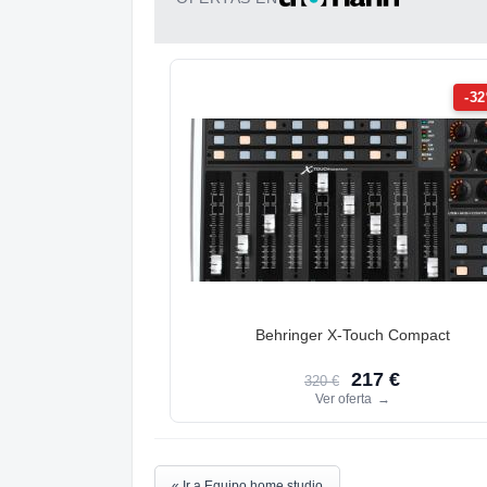
-3
Behringer X-Touch Compact
217 €
320 €
Ver oferta
→
« Ir a Equipo home studio