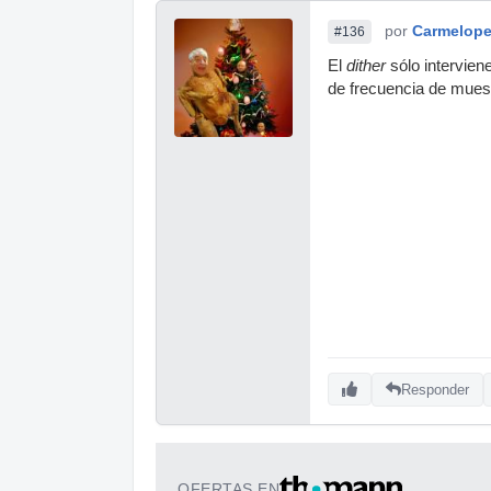
por
Carmelop
#136
El
dither
sólo intervien
de frecuencia de mues
Responder
OFERTAS EN