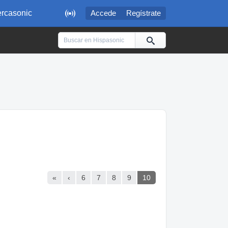

rcasonic
Accede
Regístrate
«
‹
6
7
8
9
10