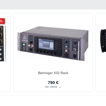
2%
Behringer X32 Rack
790 €
Ver oferta
→