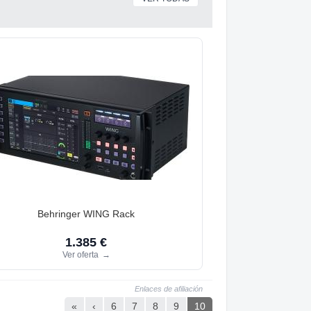
Behringer WING Rack
1.385 €
Ver oferta
→
Enlaces de afiliación
«
‹
6
7
8
9
10