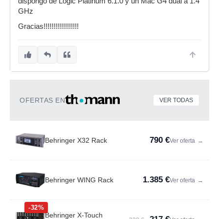
dispongo de Logic Platinum 6.1.0 y un Mac G4 dual a 1.4
GHz
Gracias!!!!!!!!!!!!!!!!!!
OFERTAS EN
VER TODAS
790 €
Behringer X32 Rack
Ver oferta
→
1.385 €
Behringer WING Rack
Ver oferta
→
-32%
Behringer X-Touch