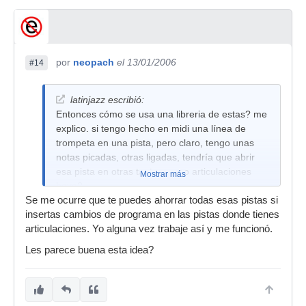
por
neopach
el 13/01/2006
#14
latinjazz escribió:
Entonces cómo se usa una libreria de estas? me
explico. si tengo hecho en midi una línea de
trompeta en una pista, pero claro, tengo unas
notas picadas, otras ligadas, tendría que abrir
esa pista en otras tantas como articulaciones
Mostrar más
haya?
Se me ocurre que te puedes ahorrar todas esas pistas si
insertas cambios de programa en las pistas donde tienes
articulaciones. Yo alguna vez trabaje así y me funcionó.
Les parece buena esta idea?