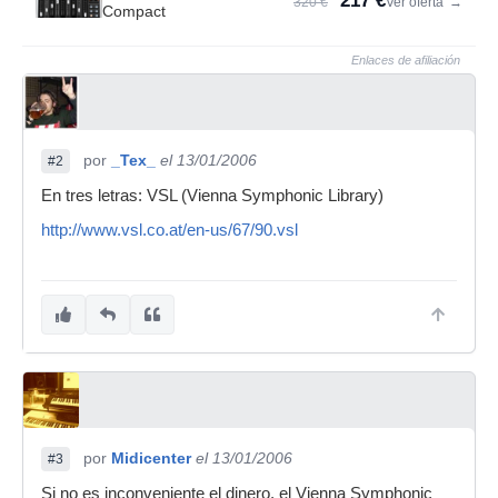
217 €
320 €
Ver oferta
→
Compact
Enlaces de afiliación
por
_Tex_
el 13/01/2006
#2
En tres letras: VSL (Vienna Symphonic Library)
http://www.vsl.co.at/en-us/67/90.vsl
por
Midicenter
el 13/01/2006
#3
Si no es inconveniente el dinero, el Vienna Symphonic