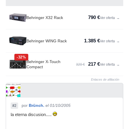
790 €
Behringer X32 Rack
Ver oferta
→
1.385 €
Behringer WING Rack
Ver oferta
→
-32%
Behringer X-Touch
217 €
320 €
Ver oferta
→
Compact
Enlaces de afiliación
por
Brünch.
el 01/10/2005
#2
la eterna discusion.....