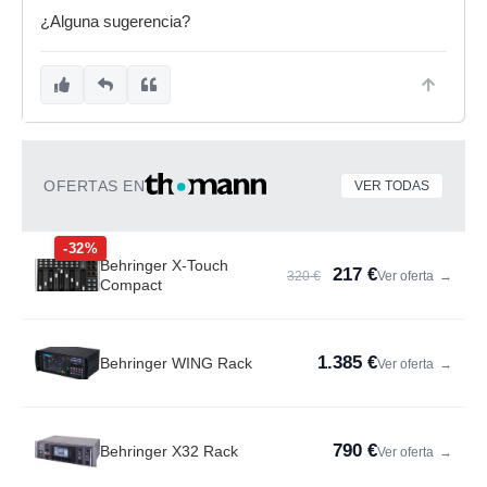
¿Alguna sugerencia?
OFERTAS EN
VER TODAS
-32%
Behringer X-Touch
217 €
320 €
Ver oferta
→
Compact
1.385 €
Behringer WING Rack
Ver oferta
→
790 €
Behringer X32 Rack
Ver oferta
→