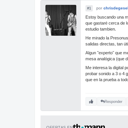
por
chrisdegesel
#1
Estoy buscando una me
que gastaré cerca de lo
estudio tambien.
He mirado la Presonus 
salidas directas, tan ú
Algun "experto" que me
mesa analógica (que de
Me interesa la digital
probar sonido a 3 o 4 
que en la prueba a tod
Responder
OFERTAS EN