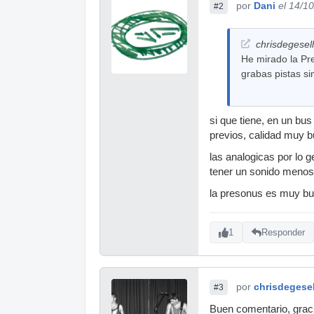
por
Dani
el 14/1
#2
chrisdegesell
He mirado la Pre
grabas pistas si
si que tiene, en un bu
previos, calidad muy b
las analogicas por lo 
tener un sonido menos 
la presonus es muy bu
1
Responder
por
chrisdegesel
#3
Buen comentario, grac