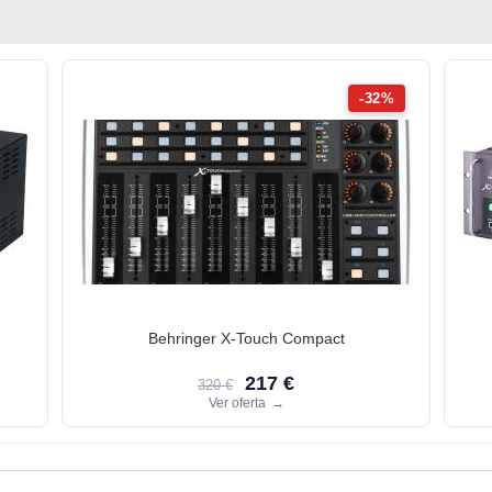
-32%
Behringer X-Touch Compact
217 €
320 €
Ver oferta
→