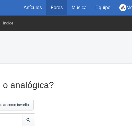
Artículos
Foros
Música
Equipo
Me
Índice
l o analógica?
rcar como favorito