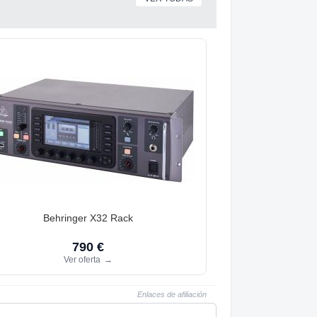
Behringer X32 Rack
790 €
Ver oferta
→
Enlaces de afiliación