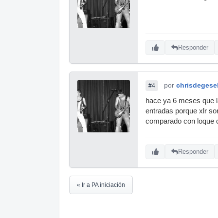
Responder
por
chrisdegesel
#4
hace ya 6 meses que l
entradas porque xlr so
comparado con loque c
Responder
« Ir a PA iniciación