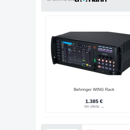
Behringer WING Rack
1.385 €
Ver oferta
→