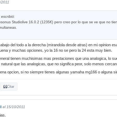
0/2011
 escribió:
sonus Studiolive 16.0.2 (1235€) pero creo por lo que se ve que no tiene
multaneas.
s abajo del todo a la derecha (mirandola desde atras) en mi opinion
uena y muchas opciones, yo la 16 no se pero la 24 esta muy bien.
general tienen muchisimas mas prestaciones que una analogica, lo sue
natural que las analogicas, que no significa peor, solo menos cercano
ena opcion, si no siempre tienes algunas yamaha mg166 o alguna si
Citar
l
el 15/10/2011
ias.