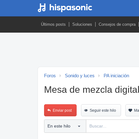
Últimos posts
Soluciones
Consejos de compra
Foros
Sonido y luces
PA iniciación
Mesa de mezcla digita
Enviar post
Seguir este hilo
Ma