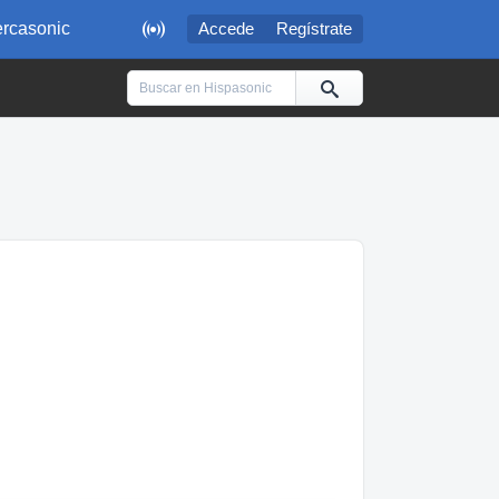

rcasonic
Accede
Regístrate