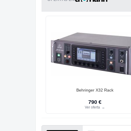
Behringer X32 Rack
790 €
Ver oferta
→