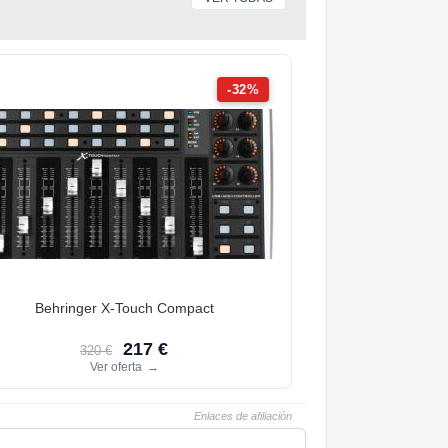
-32%
Behringer X-Touch Compact
217 €
320 €
Ver oferta
→
Enlaces de afiliación