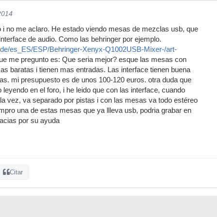
2014
do i no me aclaro. He estado viendo mesas de mezclas usb, que
interface de audio. Como las behringer por ejemplo.
e.de/es_ES/ESP/Behringer-Xenyx-Q1002USB-Mixer-/art-
ue me pregunto es: Que seria mejor? esque las mesas con
s baratas i tienen mas entradas. Las interface tienen buena
ras. mi presupuesto es de unos 100-120 euros. otra duda que
leyendo en el foro, i he leido que con las interface, cuando
la vez, va separado por pistas i con las mesas va todo estéreo
mpro una de estas mesas que ya llleva usb, podria grabar en
racias por su ayuda
Citar