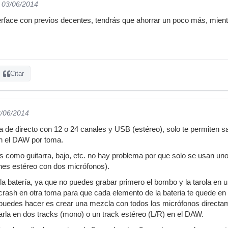
l 03/06/2014
erface con previos decentes, tendrás que ahorrar un poco más, mient
Citar
3/06/2014
e directo con 12 o 24 canales y USB (estéreo), solo te permiten sac
en el DAW por toma.
 como guitarra, bajo, etc. no hay problema por que solo se usan uno 
nes estéreo con dos micrófonos).
la batería, ya que no puedes grabar primero el bombo y la tarola en
y crash en otra toma para que cada elemento de la bateria te quede e
 puedes hacer es crear una mezcla con todos los micrófonos direct
arla en dos tracks (mono) o un track estéreo (L/R) en el DAW.