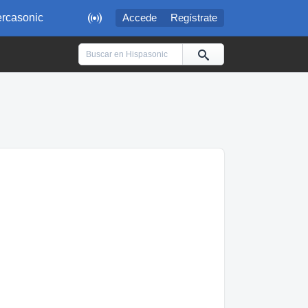

rcasonic
Accede
Regístrate