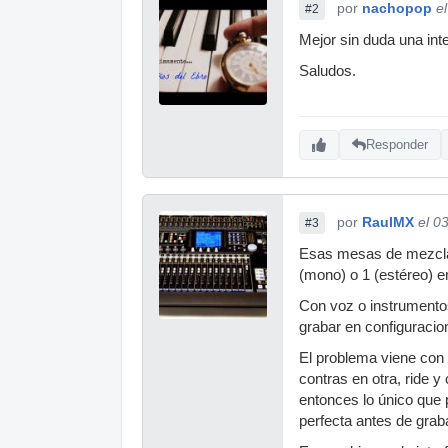
por
nachopop
e
#2
Mejor sin duda una int
Saludos.
Responder
por
RaulMX
el 0
#3
Esas mesas de mezcla d
(mono) o 1 (estéreo) 
Con voz o instrumentos
grabar en configuracio
El problema viene con 
contras en otra, ride 
entonces lo único que
perfecta antes de grab