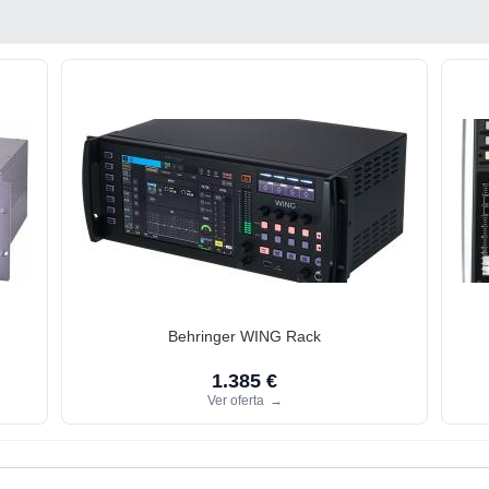
Behringer WING Rack
1.385 €
Ver oferta
→