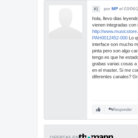
por
MP
el 03/06/
#1
hola, llevo dias leyen
vienen integradas con 
http://www.musicstor
PAH0012452-000
Lo q
interface son mucho ma
pinta pero son algo ca
tengo es que he estado 
grabas varias cosas a 
en el master. Si me co
diferentes canales? G
Responder
OFERTAS EN