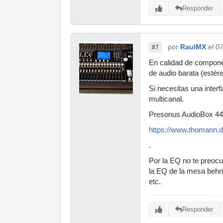
Responder
por
RaulMX
el 0
#7
En calidad de compone
de audio barata (estér
Si necesitas una inter
multicanal.
Presonus AudioBox 4
https://www.thomann.
.
Por la EQ no te preocu
la EQ de la mesa behri
etc.
Responder