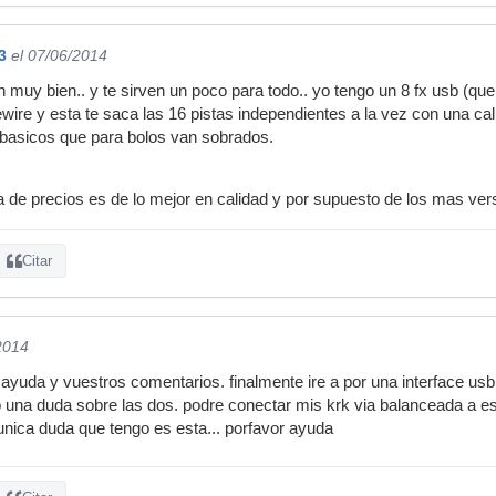
3
el 07/06/2014
n muy bien.. y te sirven un poco para todo.. yo tengo un 8 fx usb (
ewire y esta te saca las 16 pistas independientes a la vez con una ca
s basicos que para bolos van sobrados.
de precios es de lo mejor en calidad y por supuesto de los mas versa
Citar
2014
yuda y vuestros comentarios. finalmente ire a por una interface usb 2
go una duda sobre las dos. podre conectar mis krk via balanceada a 
 unica duda que tengo es esta... porfavor ayuda