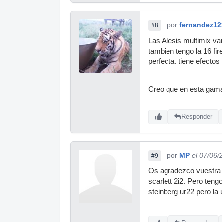
por
fernandez12
#8
Las Alesis multimix va
tambien tengo la 16 fir
perfecta. tiene efecto
Creo que en esta gama 
Responder
por
MP
el 07/06/
#9
Os agradezco vuestra a
scarlett 2i2. Pero ten
steinberg ur22 pero la