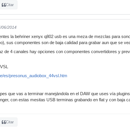
Citar
7/06/2014
ntes la behriner xenyx q802 usb es una meza de mezclas para sonori
eo), sus componentes son de baja calidad para grabar aun que se ve
faz de 4 canales hay opciones con componentes convertidores y prev
4VSL
de/es/presonus_audiobox_44vsl.htm
pes que vas a terminar manejándola en el DAW que uses vía plugins,
nger, con estas mesitas USB terminas grabando en flat y con baja cal
Citar