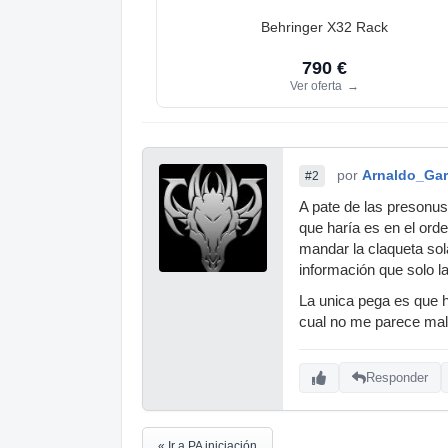
Behringer X32 Rack
790 €
Ver oferta
→
por
Arnaldo_Gar
#2
A pate de las presonus
que haría es en el ord
mandar la claqueta sol
información que solo la
La unica pega es que h
cual no me parece mal,
Responder
« Ir a PA iniciación