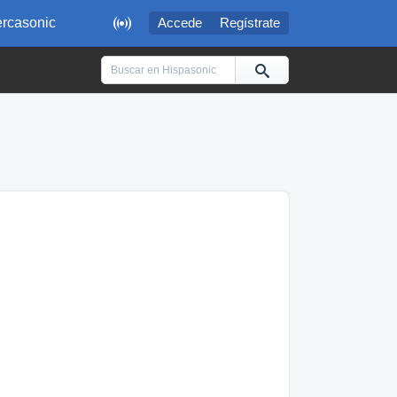

rcasonic
Accede
Regístrate