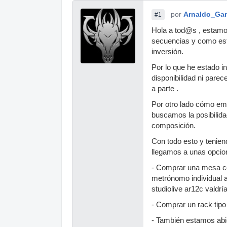
por
Arnaldo_Gar
#1
Hola a tod@s , estamo
secuencias y como es
inversión.
Por lo que he estado i
disponibilidad ni par
a parte .
Por otro lado cómo e
buscamos la posibilida
composición.
Con todo esto y teniend
llegamos a unas opcio
- Comprar una mesa con
metrónomo individual 
studiolive ar12c valdrí
- Comprar un rack tipo
- También estamos abi