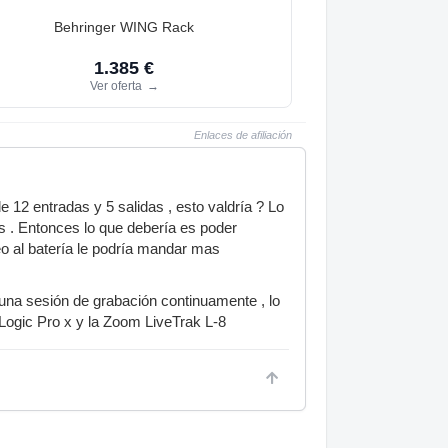
Behringer WING Rack
1.385 €
Ver oferta
→
Enlaces de afiliación
 12 entradas y 5 salidas , esto valdría ? Lo
as . Entonces lo que debería es poder
eo al batería le podría mandar mas
 una sesión de grabación continuamente , lo
 Logic Pro x y la Zoom LiveTrak L-8