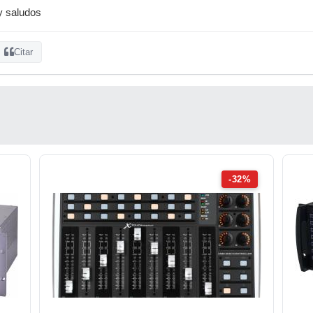
y saludos
Citar
-32%