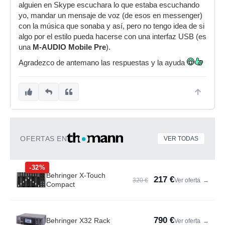
alguien en Skype escuchara lo que estaba escuchando
yo, mandar un mensaje de voz (de esos en messenger)
con la música que sonaba y así, pero no tengo idea de si
algo por el estilo pueda hacerse con una interfaz USB (es
una
M-AUDIO Mobile Pre
).
Agradezco de antemano las respuestas y la ayuda
OFERTAS EN
VER TODAS
-32%
Behringer X-Touch
217 €
320 €
Ver oferta
→
Compact
790 €
Behringer X32 Rack
Ver oferta
→