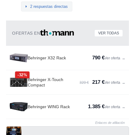
2 respuestas directas
OFERTAS EN
VER TODAS
790 €
Behringer X32 Rack
Ver oferta
→
-32%
Behringer X-Touch
217 €
320 €
Ver oferta
→
Compact
1.385 €
Behringer WING Rack
Ver oferta
→
Enlaces de afiliación