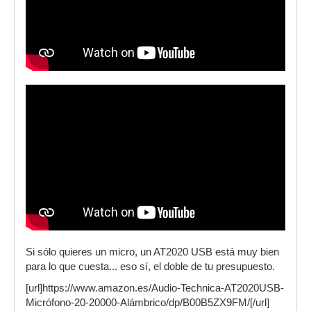
Si sólo quieres un micro, un AT2020 USB está muy bien
para lo que cuesta... eso sí, el doble de tu presupuesto.
[url]https://www.amazon.es/Audio-Technica-AT2020USB-
Micrófono-20-20000-Alámbrico/dp/B00B5ZX9FM/[/url]