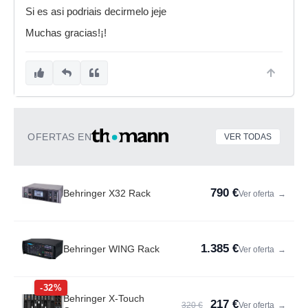
Si es asi podriais decirmelo jeje
Muchas gracias!¡!
OFERTAS EN
VER TODAS
790 €
Behringer X32 Rack
Ver oferta
→
1.385 €
Behringer WING Rack
Ver oferta
→
-32%
Behringer X-Touch
217 €
320 €
Ver oferta
→