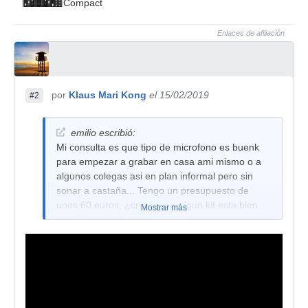
Compact
Enlaces de afiliación
por
Klaus Mari Kong
el 15/02/2019
#2
emilio escribió:
Mi consulta es que tipo de microfono es buenk
para empezar a grabar en casa ami mismo o a
algunos colegas asi en plan informal pero sin
sonar a castaña... Tengo un presupuesto de
unos 60 euros, ¿creeis que algun kit esta bien
Mostrar más
para empezar?