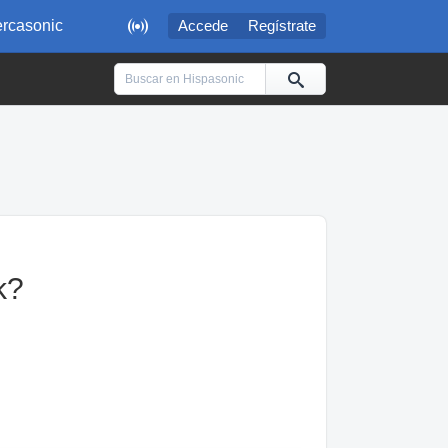

rcasonic
Accede
Regístrate
k?