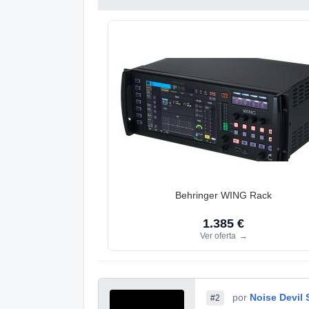
Behringer WING Rack
1.385 €
Ver oferta
→
por
Noise Devil 
#2