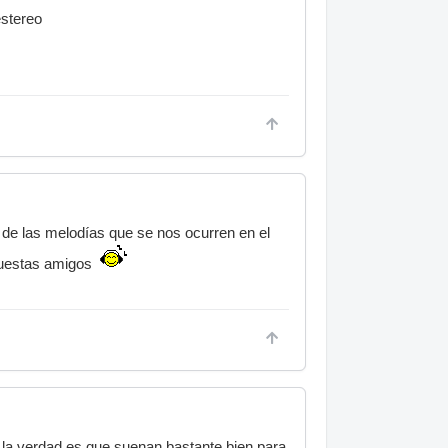
estereo
 de las melodías que se nos ocurren en el
puestas amigos
 la verdad es que suenan bastante bien para