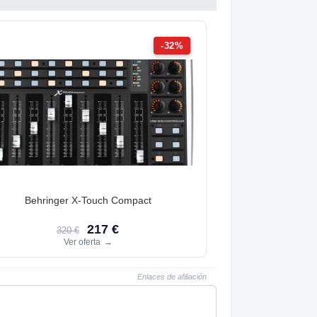
-32%
Behringer X-Touch Compact
217 €
320 €
Ver oferta
→
Enlaces de afiliación