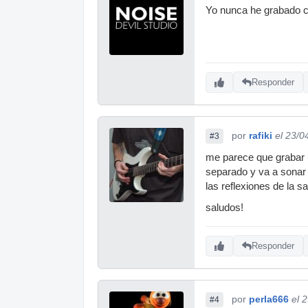
Yo nunca he grabado co
Responder
por
rafiki
el 23/0
#3
me parece que grabar u
separado y va a sonar 
las reflexiones de la sa
saludos!
Responder
por
perla666
el 
#4