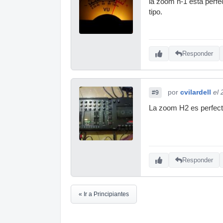
la zoom h-1 esta perfe
tipo.
Responder
por
cvilardell
el
#9
La zoom H2 es perfect
Responder
« Ir a Principiantes