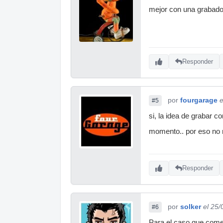
mejor con una grabador
Responder
por
fourgarage
e
#5
si, la idea de grabar 
momento.. por eso no 
Responder
por
solker
el 25/
#6
Para el caso que come