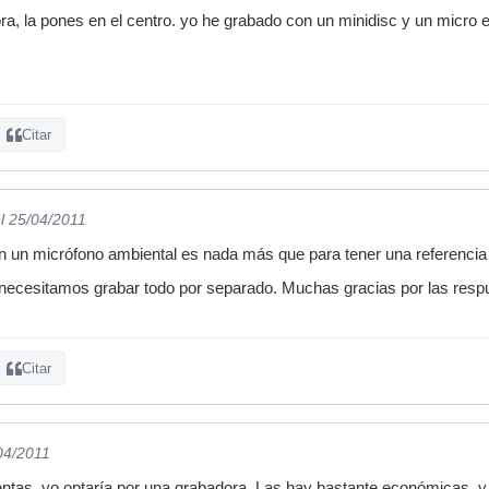
a, la pones en el centro. yo he grabado con un minidisc y un micro 
Citar
l 25/04/2011
con un micrófono ambiental es nada más que para tener una referencia
necesitamos grabar todo por separado. Muchas gracias por las res
Citar
04/2011
ntas, yo optaría por una grabadora. Las hay bastante económicas, y