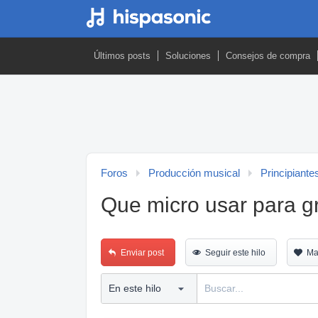
Últimos posts
Soluciones
Consejos de compra
Foros
Producción musical
Principiante
Que micro usar para g
Enviar post
Seguir este hilo
Ma