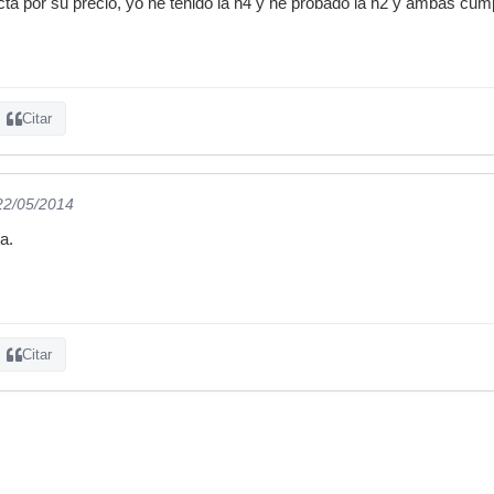
cta por su precio, yo he tenido la h4 y he probado la h2 y ambas cu
Citar
 22/05/2014
a.
Citar